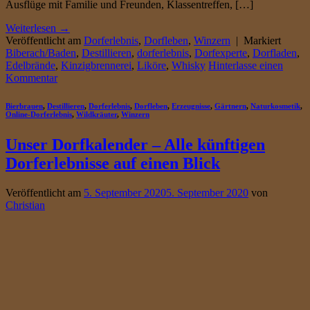
Ausflüge mit Familie und Freunden, Klassentreffen, […]
Weiterlesen
→
Veröffentlicht am
Dorferlebnis
,
Dorfleben
,
Winzern
|
Markiert
Biberach/Baden
,
Destillieren
,
dorferlebnis
,
Dorfexperte
,
Dorfladen
,
Edelbrände
,
Kinzigbrennerei
,
Liköre
,
Whisky
Hinterlasse einen
Kommentar
Bierbrauen
,
Destillieren
,
Dorferlebnis
,
Dorfleben
,
Erzeugnisse
,
Gärtnern
,
Naturkosmetik
,
Online-Dorferlebnis
,
Wildkräuter
,
Winzern
Unser Dorfkalender – Alle künftigen
Dorferlebnisse auf einen Blick
Veröffentlicht am
5. September 2020
5. September 2020
von
Christian