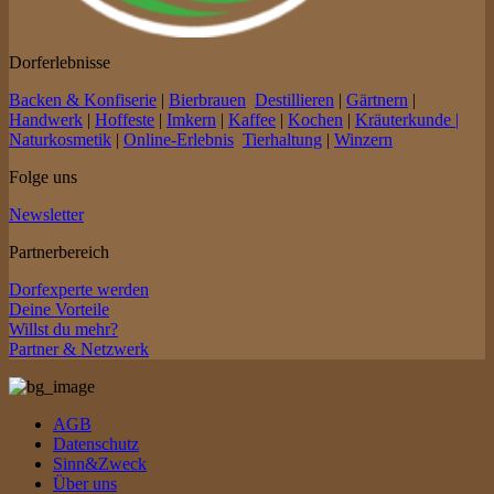
Dorferlebnisse
Backen & Konfiserie
|
Bierbrauen
Destillieren
|
Gärtnern
|
Handwerk
|
Hoffeste
|
Imkern
|
Kaffee
|
Kochen
|
Kräuterkunde |
Naturkosmetik
|
Online-Erlebnis
Tierhaltung
|
Winzern
Folge uns
Newsletter
Partnerbereich
Dorfexperte werden
Deine Vorteile
Willst du mehr?
Partner & Netzwerk
AGB
Datenschutz
Sinn&Zweck
Über uns