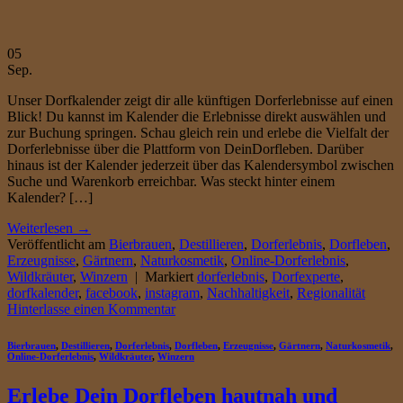
05
Sep.
Unser Dorfkalender zeigt dir alle künftigen Dorferlebnisse auf einen
Blick! Du kannst im Kalender die Erlebnisse direkt auswählen und
zur Buchung springen. Schau gleich rein und erlebe die Vielfalt der
Dorferlebnisse über die Plattform von DeinDorfleben. Darüber
hinaus ist der Kalender jederzeit über das Kalendersymbol zwischen
Suche und Warenkorb erreichbar. Was steckt hinter einem
Kalender? […]
Weiterlesen
→
Veröffentlicht am
Bierbrauen
,
Destillieren
,
Dorferlebnis
,
Dorfleben
,
Erzeugnisse
,
Gärtnern
,
Naturkosmetik
,
Online-Dorferlebnis
,
Wildkräuter
,
Winzern
|
Markiert
dorferlebnis
,
Dorfexperte
,
dorfkalender
,
facebook
,
instagram
,
Nachhaltigkeit
,
Regionalität
Hinterlasse einen Kommentar
Bierbrauen
,
Destillieren
,
Dorferlebnis
,
Dorfleben
,
Erzeugnisse
,
Gärtnern
,
Naturkosmetik
,
Online-Dorferlebnis
,
Wildkräuter
,
Winzern
Erlebe Dein Dorfleben hautnah und