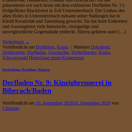
präsentieren wir euch heute mit dem exklusiven Dorfladen Nr. 13:
Hofgeflüster Blackforest in Zell Unterentersbach. Der Umbau des
alten Hofes in Unterentersbach mitsamt seiner Stallungen hat in
Kleidi Kreativität und Tatendrang geweckt. Sie hat beim Entkernen
und Ausrangieren viele historische, einzigartige und
unvergleichliche Gegenstände entdeckt. Hierzu gehören unter […]
Weiterlesen
→
Veröffentlicht am
Dorfleben
,
Kunst
|
Markiert
Dekobrett
,
Dorfexperte
,
Dorfladen
,
Geschichte
,
Hofgefluester
,
Kunst
,
Schwarzwald
Hinterlasse einen Kommentar
Dorferlebnis
,
Dorfleben
,
Winzern
Dorfladen Nr. 9: Kinzigbrennerei in
Biberach/Baden
Veröffentlicht am
16. September 2020
16. September 2020
von
Christian