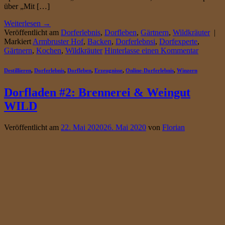
über „Mit […]
Weiterlesen
→
Veröffentlicht am
Dorferlebnis
,
Dorfleben
,
Gärtnern
,
Wildkräuter
|
Markiert
Armbruster Hof
,
Backen
,
Dorferlebnsi
,
Dorfexperte
,
Gärtnern
,
Kochen
,
Wildkräuter
Hinterlasse einen Kommentar
Destillieren
,
Dorferlebnis
,
Dorfleben
,
Erzeugnisse
,
Online-Dorferlebnis
,
Winzern
Dorfladen #2: Brennerei & Weingut
WILD
Veröffentlicht am
22. Mai 2020
26. Mai 2020
von
Florian