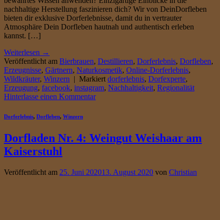
bewährtes Wissen anwenden? Einzigartige Einblicke in die
nachhaltige Herstellung faszinieren dich? Wir von DeinDorfleben
bieten dir exklusive Dorferlebnisse, damit du in vertrauter
Atmosphäre Dein Dorfleben hautnah und authentisch erleben
kannst. […]
Weiterlesen
→
Veröffentlicht am
Bierbrauen
,
Destillieren
,
Dorferlebnis
,
Dorfleben
,
Erzeugnisse
,
Gärtnern
,
Naturkosmetik
,
Online-Dorferlebnis
,
Wildkräuter
,
Winzern
|
Markiert
dorferlebnis
,
Dorfexperte
,
Erzeugung
,
facebook
,
instagram
,
Nachhaltigkeit
,
Regionalität
Hinterlasse einen Kommentar
Dorferlebnis
,
Dorfleben
,
Winzern
Dorfladen Nr. 4: Weingut Weishaar am
Kaiserstuhl
Veröffentlicht am
25. Juni 2020
13. August 2020
von
Christian