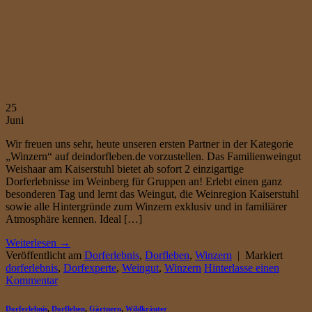
25
Juni
Wir freuen uns sehr, heute unseren ersten Partner in der Kategorie
„Winzern“ auf deindorfleben.de vorzustellen. Das Familienweingut
Weishaar am Kaiserstuhl bietet ab sofort 2 einzigartige
Dorferlebnisse im Weinberg für Gruppen an! Erlebt einen ganz
besonderen Tag und lernt das Weingut, die Weinregion Kaiserstuhl
sowie alle Hintergründe zum Winzern exklusiv und in familiärer
Atmosphäre kennen. Ideal […]
Weiterlesen
→
Veröffentlicht am
Dorferlebnis
,
Dorfleben
,
Winzern
|
Markiert
dorferlebnis
,
Dorfexperte
,
Weingut
,
Winzern
Hinterlasse einen
Kommentar
Dorferlebnis
,
Dorfleben
,
Gärtnern
,
Wildkräuter