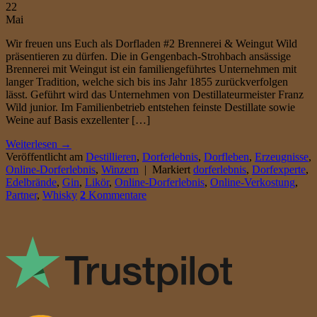
22
Mai
Wir freuen uns Euch als Dorfladen #2 Brennerei & Weingut Wild
präsentieren zu dürfen. Die in Gengenbach-Strohbach ansässige
Brennerei mit Weingut ist ein familiengeführtes Unternehmen mit
langer Tradition, welche sich bis ins Jahr 1855 zurückverfolgen
lässt. Geführt wird das Unternehmen von Destillateurmeister Franz
Wild junior. Im Familienbetrieb entstehen feinste Destillate sowie
Weine auf Basis exzellenter […]
Weiterlesen
→
Veröffentlicht am
Destillieren
,
Dorferlebnis
,
Dorfleben
,
Erzeugnisse
,
Online-Dorferlebnis
,
Winzern
|
Markiert
dorferlebnis
,
Dorfexperte
,
Edelbrände
,
Gin
,
Likör
,
Online-Dorferlebnis
,
Online-Verkostung
,
Partner
,
Whisky
2
Kommentare