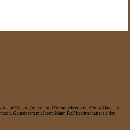
 wir eine Bauerngärtnerin und Brennmeisterin der Extra-Klasse als
ärtnerin. Gemeinsam mit Ihrem Mann Rolf bewirtschaftet sie den