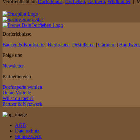
Veröffentlicht am
Dorferlebnis
,
Dorfleben
,
Gärtnern
,
Wildkräuter
|
M
Dorferlebnisse
Backen & Konfiserie
|
Bierbrauen
Destillieren
|
Gärtnern
|
Handwerk
Folge uns
Newsletter
Partnerbereich
Dorfexperte werden
Deine Vorteile
Willst du mehr?
Partner & Netzwerk
AGB
Datenschutz
Sinn&Zweck