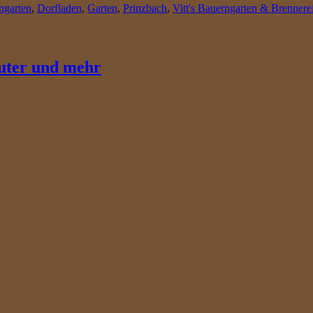
ngarten
,
Dorfladen
,
Garten
,
Prinzbach
,
Vitt's Bauerngarten & Brennere
uter und mehr