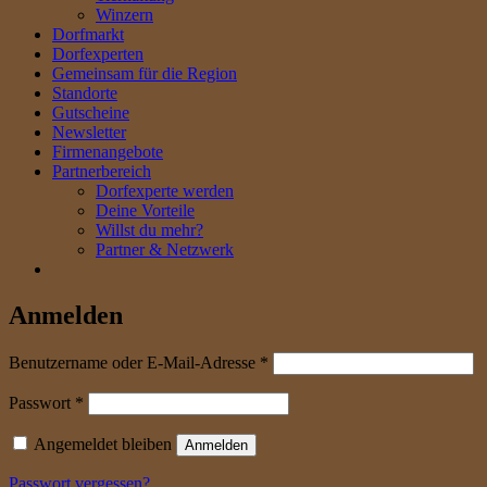
Winzern
Dorfmarkt
Dorfexperten
Gemeinsam für die Region
Standorte
Gutscheine
Newsletter
Firmenangebote
Partnerbereich
Dorfexperte werden
Deine Vorteile
Willst du mehr?
Partner & Netzwerk
Anmelden
erforderlich
Benutzername oder E-Mail-Adresse
*
erforderlich
Passwort
*
Angemeldet bleiben
Anmelden
Passwort vergessen?