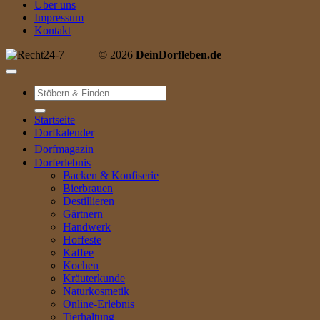
Über uns
Impressum
Kontakt
© 2026
DeinDorfleben.de
Suche
nach:
Startseite
Dorfkalender
Dorfmagazin
Dorferlebnis
Backen & Konfiserie
Bierbrauen
Destillieren
Gärtnern
Handwerk
Hoffeste
Kaffee
Kochen
Kräuterkunde
Naturkosmetik
Online-Erlebnis
Tierhaltung