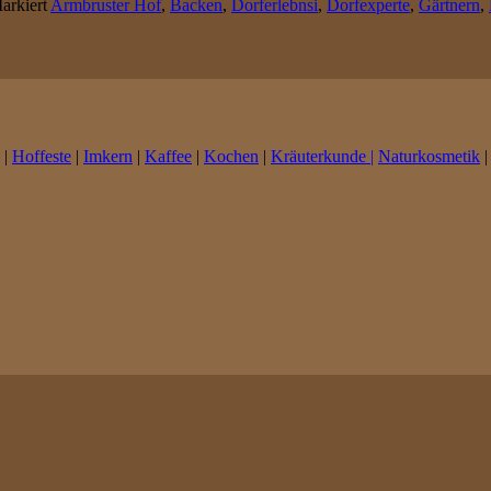
arkiert
Armbruster Hof
,
Backen
,
Dorferlebnsi
,
Dorfexperte
,
Gärtnern
,
|
Hoffeste
|
Imkern
|
Kaffee
|
Kochen
|
Kräuterkunde |
Naturkosmetik