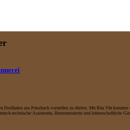
er
ennerei
n Dorfladen aus Prinzbach vorstellen zu dürfen. Mit Rita Vitt konnten
emisch-technische Assistentin, Brennmeisterin und leidenschaftliche G