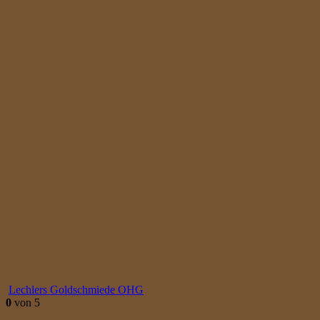
Lechlers Goldschmiede OHG
0
von 5