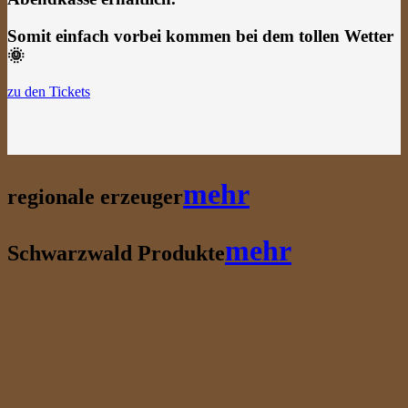
Somit einfach vorbei kommen bei dem tollen Wetter
🌞
zu den Tickets
mehr
regionale erzeuger
mehr
Schwarzwald Produkte