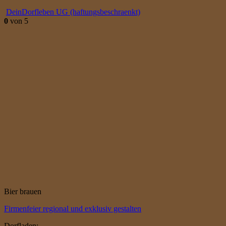
DeinDorfleben UG (haftungsbeschraenkt)
0
von 5
Bier brauen
Firmenfeier regional und exklusiv gestalten
Dorfladen: