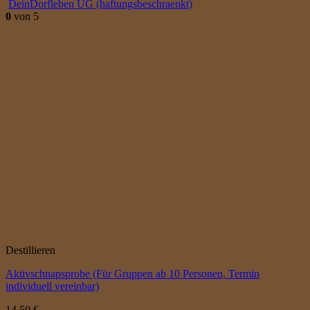
DeinDorfleben UG (haftungsbeschraenkt)
0
von 5
Destillieren
Aktivschnapsprobe (Für Gruppen ab 10 Personen, Termin
individuell vereinbar)
14,50
€