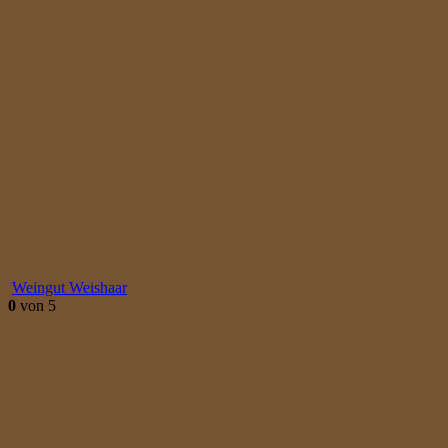
Weingut Weishaar
0
von 5