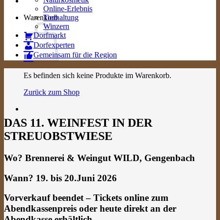
Online-Erlebnis
Warenkorb
Tierhaltung
Winzern
Dorfmarkt
Dorfexperten
Gemeinsam für die Region
Es befinden sich keine Produkte im Warenkorb.
Zurück zum Shop
DAS 11. WEINFEST IN DER
STREUOBSTWIESE
Wo? Brennerei & Weingut WILD, Gengenbach
Wann? 19. bis 20.Juni 2026
Vorverkauf beendet – Tickets online zum
Abendkassenpreis oder heute direkt an der
Abendkasse erhältlich.