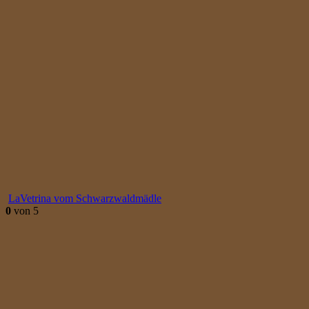
LaVetrina vom Schwarzwaldmädle
0
von 5