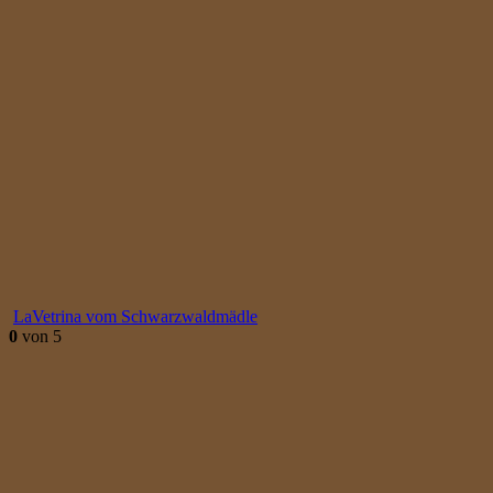
LaVetrina vom Schwarzwaldmädle
0
von 5