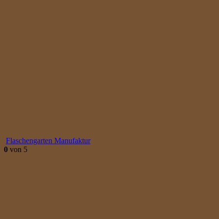
Flaschengarten Manufaktur
0
von 5