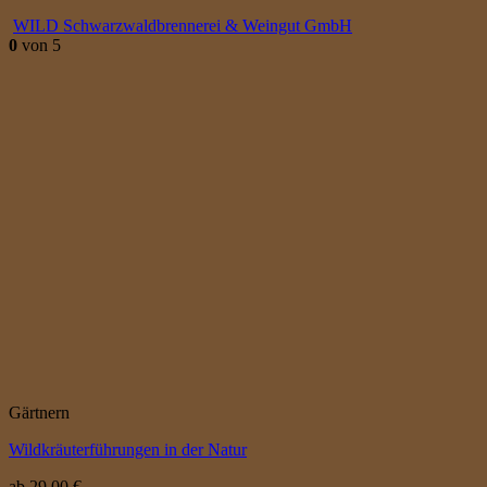
WILD Schwarzwaldbrennerei & Weingut GmbH
0
von 5
Gärtnern
Wildkräuterführungen in der Natur
ab
29,00
€