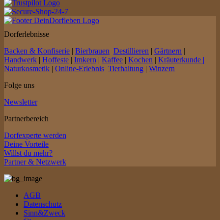
Dorferlebnisse
Backen & Konfiserie
|
Bierbrauen
Destillieren
|
Gärtnern
|
Handwerk
|
Hoffeste
|
Imkern
|
Kaffee
|
Kochen
|
Kräuterkunde |
Naturkosmetik
|
Online-Erlebnis
Tierhaltung
|
Winzern
Folge uns
Newsletter
Partnerbereich
Dorfexperte werden
Deine Vorteile
Willst du mehr?
Partner & Netzwerk
AGB
Datenschutz
Sinn&Zweck