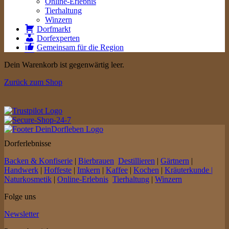
Online-Erlebnis
Tierhaltung
Winzern
Dorfmarkt
Dorfexperten
Gemeinsam für die Region
Dein Warenkorb ist gegenwärtig leer.
Zurück zum Shop
Dorferlebnisse
Backen & Konfiserie
|
Bierbrauen
Destillieren
|
Gärtnern
|
Handwerk
|
Hoffeste
|
Imkern
|
Kaffee
|
Kochen
|
Kräuterkunde |
Naturkosmetik
|
Online-Erlebnis
Tierhaltung
|
Winzern
Folge uns
Newsletter