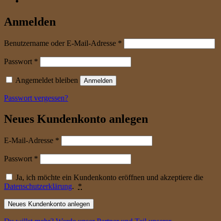
Anmelden
erforderlich
Benutzername oder E-Mail-Adresse
*
erforderlich
Passwort
*
Angemeldet bleiben
Anmelden
Passwort vergessen?
Neues Kundenkonto anlegen
erforderlich
E-Mail-Adresse
*
erforderlich
Passwort
*
Ja, ich möchte ein Kundenkonto eröffnen und akzeptiere die
Datenschutzerklärung
.
*
Neues Kundenkonto anlegen