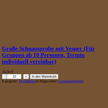
o
h
o
l
f
r
e
i
0
,
7
Große Schnapsprobe mit Vesper (Für
l
M
Gruppen ab 10 Personen, Termin
e
individuell vereinbar)
n
g
e
34,50
€
G
In den Warenkorb
r
Kategorie:
Destillieren
Schlagwörter:
Gruppenerlebnis
o
ß
e
S
c
h