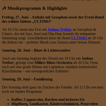
🎶 Musikprogramm & Highlights
Freitag, 27. Juni – Auftakt mit Saxophon sowie der Event-Band
des wilden Südens „ULTIMO“
Ab 18 Uhr startet das Fest mit
Joshua Trefzer
an Saxophon &
Gitarre, der mit Jazz, Soul und Hip-Hop Sounds für entspannte
Stimmung sorgt. Anschließend heizt die Band
ULTIMO
ab 20 Uhr
die Bühne ein – perfekte Musik zum Tanzen unter freiem Himmel.
Samstag, 28. Juni – Blues & Lichterzauber
Auch am Samstag beginnt der Abend um 18 Uhr mit
Joshua
Trefzer
, gefolgt vom
Millers Blues Orchestra
ab 20 Uhr. Freut
euch auf eine große Bühne mit Lightshow inmitten farbenfroher
Kirschbäume – ein unvergessliches Erlebnis!
Sonntag, 29. Juni – Familientag
Der Sonntag steht ganz im Zeichen der Familie. Ab 12 Uhr erwartet
euch ein buntes Programm:
Kaffee, Cappuccino, Kuchen und leckeres Eis
Hüpfburg, Sandkasten, Kinderschminken, Ponyreiten