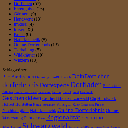
Dorfleben
(57)
d
Erzeugnisse
(16)
i
Gärtnern
(9)
v
Handwerk
(13)
i
Imkerei
(4)
d
Imkern
(5)
u
Kunst
(9)
e
Naturkosmetik
(8)
l
Online-Dorferlebnis
(13)
l
Tierhaltung
(5)
v
Wildkräuter
(10)
e
Winzern
(13)
r
e
Schlagwörter
i
DeinDorfleben
Bierbrauen
n
Bier
Biertasting
Bio-Rindfleisch
b
Dorfladen
dorferlebnis
Dorfexperte
Edelbrände
a
r
Edle tropfen Schwarzwald
facebook
Familie
Fleischpaket
Geschenk
Geschenkideen
)
Handwerk
Geschenkideen Schwarzwald
Gin
M
Hoffest
Hofstetten
Kinzigtal
Honig
instagram
Kunst
Limousin-Rinder
e
Online-Dorferlebnis
Nachhaltigkeit
Naturkosmetik
Online-
n
Regionalität
g
Verkostung
Partner
S'BIERECKLE
Party
e
Schwarzwald
Schmalzenhof
SchwarzwaldErzeugnisse
Streuobstwiese