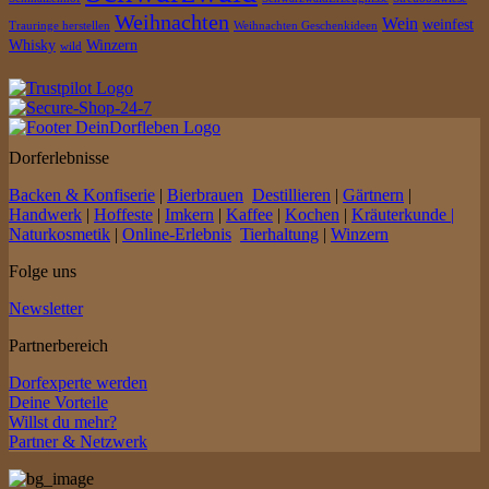
Weihnachten
Wein
weinfest
Trauringe herstellen
Weihnachten Geschenkideen
Whisky
Winzern
wild
Dorferlebnisse
Backen & Konfiserie
|
Bierbrauen
Destillieren
|
Gärtnern
|
Handwerk
|
Hoffeste
|
Imkern
|
Kaffee
|
Kochen
|
Kräuterkunde |
Naturkosmetik
|
Online-Erlebnis
Tierhaltung
|
Winzern
Folge uns
Newsletter
Partnerbereich
Dorfexperte werden
Deine Vorteile
Willst du mehr?
Partner & Netzwerk