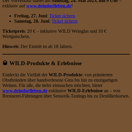
Der Vorverkauf startet am
Samstag, 24. Mai 2025, um 9 Uhr
–
exklusiv auf
www.deindorfleben.de
!
Freitag, 27. Juni
:
Ticket sichern
Samstag, 28. Juni
:
Ticket sichern
Ticketpreis
: 20 € – inklusive WILD Weinglas und 10 €
Wertgutschein.
Hinweis
: Der Eintritt ist ab 18 Jahren.
🥃 WILD-Produkte & Erlebnisse
Entdeckt die Vielfalt der
WILD-Produkte
: von prämierten
Obstbränden über handverlesene Gins bis hin zu einzigartigen
Weinen. Für alle, die tiefer eintauchen möchten, bietet
www.deindorfleben.de
exklusive
WILD-Erlebnisse
an – von
Brennerei-Führungen über Sensorik-Tastings bis zu Destillierkursen.