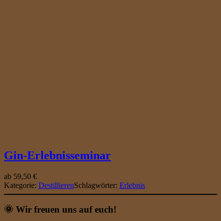
n
a
p
s
p
r
o
b
e
m
i
t
V
e
s
p
e
Gin-Erlebnisseminar
r
(
F
ab
59,50
€
ü
Kategorie:
Destillieren
Schlagwörter:
Erlebnis
r
G
🌞 Wir freuen uns auf euch!
r
u