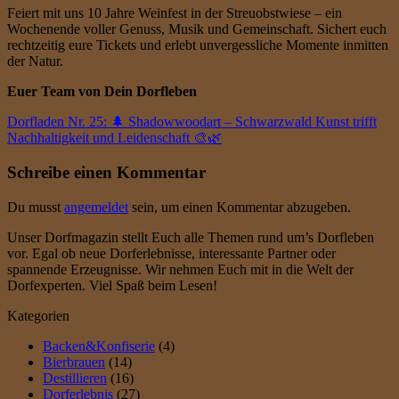
p
Feiert mit uns 10 Jahre Weinfest in der Streuobstwiese – ein
p
Wochenende voller Genuss, Musik und Gemeinschaft. Sichert euch
e
rechtzeitig eure Tickets und erlebt unvergessliche Momente inmitten
n
der Natur.
a
b
Euer Team von Dein Dorfleben
1
Dorfladen Nr. 25: 🌲 Shadowwoodart – Schwarzwald Kunst trifft
0
Nachhaltigkeit und Leidenschaft 🎨🌿
P
e
Schreibe einen Kommentar
r
s
o
Du musst
angemeldet
sein, um einen Kommentar abzugeben.
n
e
Unser Dorfmagazin stellt Euch alle Themen rund um’s Dorfleben
n
vor. Egal ob neue Dorferlebnisse, interessante Partner oder
,
spannende Erzeugnisse. Wir nehmen Euch mit in die Welt der
T
Dorfexperten. Viel Spaß beim Lesen!
e
Kategorien
r
m
Backen&Konfiserie
(4)
i
Bierbrauen
(14)
n
Destillieren
(16)
i
Dorferlebnis
(27)
n