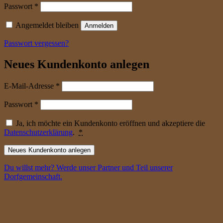
erforderlich
Passwort
*
Angemeldet bleiben
Anmelden
Passwort vergessen?
Neues Kundenkonto anlegen
erforderlich
E-Mail-Adresse
*
erforderlich
Passwort
*
Ja, ich möchte ein Kundenkonto eröffnen und akzeptiere die
Datenschutzerklärung
.
*
Neues Kundenkonto anlegen
Du willst mehr? Werde unser Partner und Teil unserer
Dorfgemeinschaft.