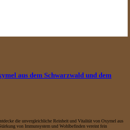
 Oxymel aus dem Schwarzwald und dem
tdecke die unvergleichliche Reinheit und Vitalität von Oxymel aus
Stärkung von Immunsystem und Wohlbefinden vereint fein