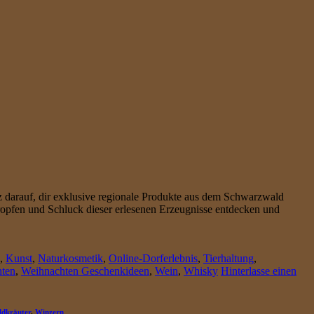
 darauf, dir exklusive regionale Produkte aus dem Schwarzwald
ropfen und Schluck dieser erlesenen Erzeugnisse entdecken und
,
Kunst
,
Naturkosmetik
,
Online-Dorferlebnis
,
Tierhaltung
,
ten
,
Weihnachten Geschenkideen
,
Wein
,
Whisky
Hinterlasse einen
ldkräuter
,
Winzern