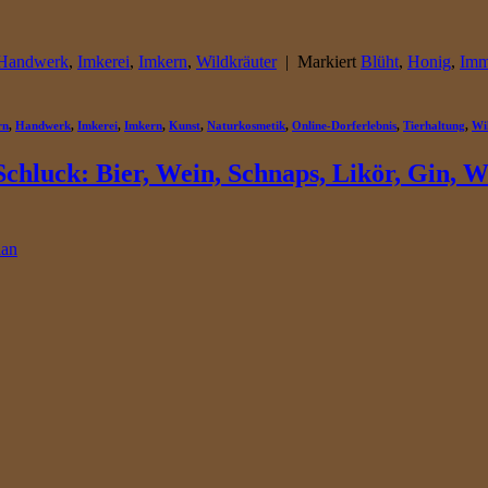
Handwerk
,
Imkerei
,
Imkern
,
Wildkräuter
|
Markiert
Blüht
,
Honig
,
Imm
rn
,
Handwerk
,
Imkerei
,
Imkern
,
Kunst
,
Naturkosmetik
,
Online-Dorferlebnis
,
Tierhaltung
,
Wi
hluck: Bier, Wein, Schnaps, Likör, Gin, W
ian