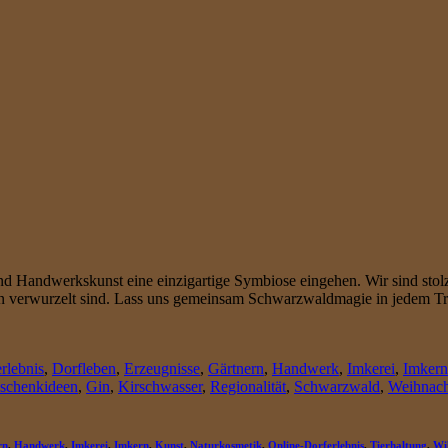
 Handwerkskunst eine einzigartige Symbiose eingehen. Wir sind stolz
ern verwurzelt sind. Lass uns gemeinsam Schwarzwaldmagie in jedem T
rlebnis
,
Dorfleben
,
Erzeugnisse
,
Gärtnern
,
Handwerk
,
Imkerei
,
Imkern
schenkideen
,
Gin
,
Kirschwasser
,
Regionalität
,
Schwarzwald
,
Weihnach
rn
,
Handwerk
,
Imkerei
,
Imkern
,
Kunst
,
Naturkosmetik
,
Online-Dorferlebnis
,
Tierhaltung
,
Wi