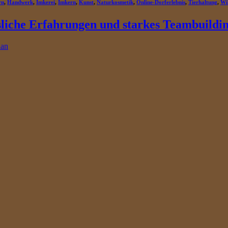
rn
,
Handwerk
,
Imkerei
,
Imkern
,
Kunst
,
Naturkosmetik
,
Online-Dorferlebnis
,
Tierhaltung
,
Wi
liche Erfahrungen und starkes Teambuildi
ian