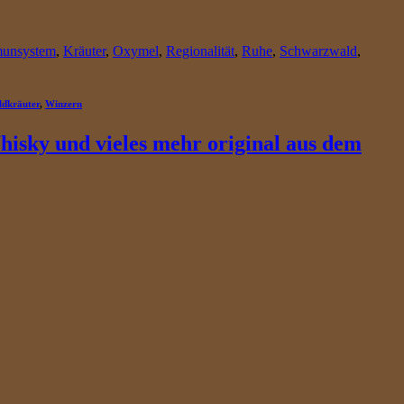
unsystem
,
Kräuter
,
Oxymel
,
Regionalität
,
Ruhe
,
Schwarzwald
,
ldkräuter
,
Winzern
hisky und vieles mehr original aus dem