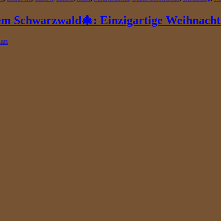
em Schwarzwald🎄: Einzigartige Weihnachts
ian