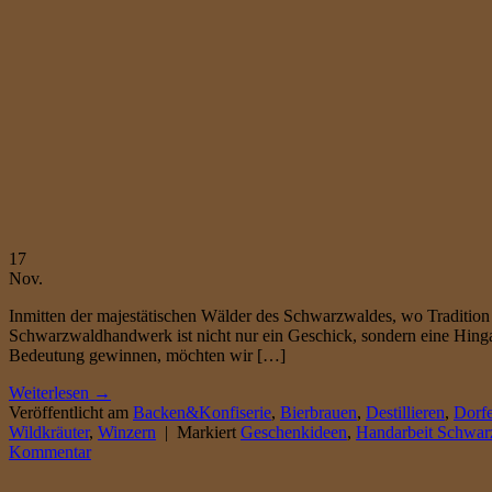
17
Nov.
Inmitten der majestätischen Wälder des Schwarzwaldes, wo Tradition 
Schwarzwaldhandwerk ist nicht nur ein Geschick, sondern eine Hinga
Bedeutung gewinnen, möchten wir […]
Weiterlesen
→
Veröffentlicht am
Backen&Konfiserie
,
Bierbrauen
,
Destillieren
,
Dorfe
Wildkräuter
,
Winzern
|
Markiert
Geschenkideen
,
Handarbeit Schwar
Kommentar