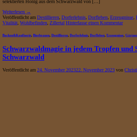
selektierten Honig aus dem Schwarzwald von […]
Weiterlesen
→
Veröffentlicht am
Destillieren
,
Dorferlebnis
,
Dorfleben
,
Erzeugnisse
,
Vitalität
,
Wohlbefinden
,
Zillertal
Hinterlasse einen Kommentar
Backen&Konfiserie
,
Bierbrauen
,
Destillieren
,
Dorferlebnis
,
Dorfleben
,
Erzeugnisse
,
Gärtne
Schwarzwaldmagie in jedem Tropfen und Sc
Schwarzwald
Veröffentlicht am
24. November 2023
22. November 2023
von
Christ