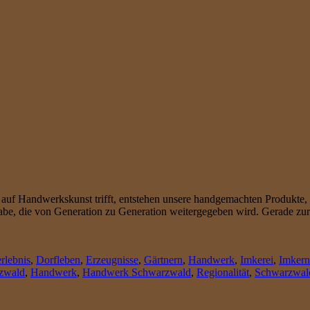
auf Handwerkskunst trifft, entstehen unsere handgemachten Produkte, di
be, die von Generation zu Generation weitergegeben wird. Gerade zur 
rlebnis
,
Dorfleben
,
Erzeugnisse
,
Gärtnern
,
Handwerk
,
Imkerei
,
Imkern
zwald
,
Handwerk
,
Handwerk Schwarzwald
,
Regionalität
,
Schwarzwal