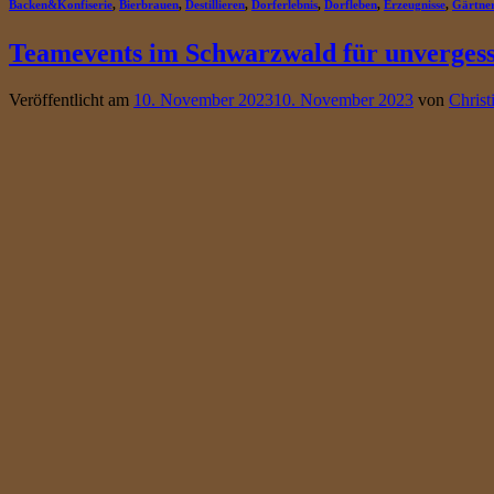
Backen&Konfiserie
,
Bierbrauen
,
Destillieren
,
Dorferlebnis
,
Dorfleben
,
Erzeugnisse
,
Gärtne
Teamevents im Schwarzwald für unvergess
Veröffentlicht am
10. November 2023
10. November 2023
von
Christ