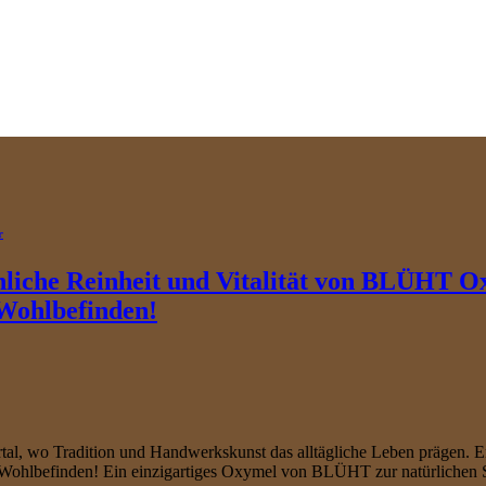
r
ichliche Reinheit und Vitalität von BLÜHT
 Wohlbefinden!
l, wo Tradition und Handwerkskunst das alltägliche Leben prägen. En
Wohlbefinden! Ein einzigartiges Oxymel von BLÜHT zur natürlichen 