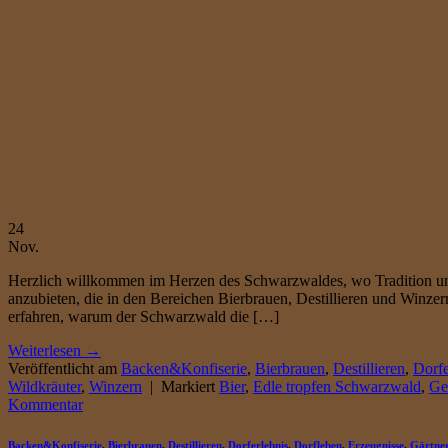
24
Nov.
Herzlich willkommen im Herzen des Schwarzwaldes, wo Tradition und
anzubieten, die in den Bereichen Bierbrauen, Destillieren und Winz
erfahren, warum der Schwarzwald die […]
Weiterlesen
→
Veröffentlicht am
Backen&Konfiserie
,
Bierbrauen
,
Destillieren
,
Dorfe
Wildkräuter
,
Winzern
|
Markiert
Bier
,
Edle tropfen Schwarzwald
,
Ge
Kommentar
Backen&Konfiserie
,
Bierbrauen
,
Destillieren
,
Dorferlebnis
,
Dorfleben
,
Erzeugnisse
,
Gärtne