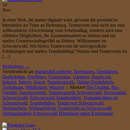
10
Nov.
In einer Welt, die immer digitaler wird, gewinnt die persönliche
Interaktion im Team an Bedeutung. Teamevents sind nicht nur eine
willkommene Abwechslung vom Arbeitsalltag, sondern auch eine
effektive Möglichkeit, die Zusammenarbeit zu stärken und ein
starkes Gemeinschaftsgefühl zu fördern. Willkommen im
Schwarzwald: Wie bieten Teamevents für unvergessliche
Erfahrungen und starkes Teambuilding! Warum sind Teamevents im
[…]
Weiterlesen
→
Veröffentlicht am
Backen&Konfiserie
,
Bierbrauen
,
Destillieren
,
Dorferlebnis
,
Dorfleben
,
Erzeugnisse
,
Gärtnern
,
Handwerk
,
Imkerei
,
Imkern
,
Kunst
,
Naturkosmetik
,
Online-Dorferlebnis
,
Tierhaltung
,
Wildkräuter
,
Winzern
|
Markiert
Bio Qualität
,
Bio-
Qualität
,
Naturkosmetik
,
Naturkosmetik Schwarzwald
,
Regionalität
,
Schwarzwald
,
Schwarzwald Teambuilding
,
Teamaktivitäten im
Schwarzwald
,
Teambuilding
,
Teamevent Schwarzwald
,
Weihnachten
,
Weihnachtliche Teamevents im Schwarzwald
,
Weihnachtsfeier Schwarzwald
Hinterlasse einen Kommentar