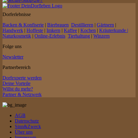
Dorferlebnisse
Backen & Konfiserie
|
Bierbrauen
Destillieren
|
Gärtnern
|
Handwerk
|
Hoffeste
|
Imkern
|
Kaffee
|
Kochen
|
Kräuterkunde |
Naturkosmetik
|
Online-Erlebnis
Tierhaltung
|
Winzern
Folge uns
Newsletter
Partnerbereich
Dorfexperte werden
Deine Vorteile
Willst du mehr?
Partner & Netzwerk
AGB
Datenschutz
Sinn&Zweck
Über uns
Impressum