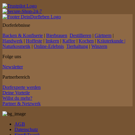
Dorferlebnisse
Backen & Konfiserie
|
Bierbrauen
Destillieren
|
Gärtnern
|
Handwerk
|
Hoffeste
|
Imkern
|
Kaffee
|
Kochen
|
Kräuterkunde |
Naturkosmetik
|
Online-Erlebnis
Tierhaltung
|
Winzern
Folge uns
Newsletter
Partnerbereich
Dorfexperte werden
Deine Vorteile
Willst du mehr?
Partner & Netzwerk
AGB
Datenschutz
Sinn&Zweck