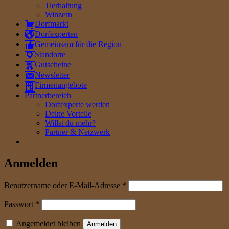
Tierhaltung
Winzern
Dorfmarkt
Dorfexperten
Gemeinsam für die Region
Standorte
Gutscheine
Newsletter
Firmenangebote
Partnerbereich
Dorfexperte werden
Deine Vorteile
Willst du mehr?
Partner & Netzwerk
Anmelden
erforderlich
Benutzername oder E-Mail-Adresse
*
erforderlich
Passwort
*
Angemeldet bleiben
Anmelden