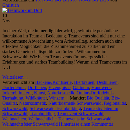
Christian
10
Nov.
In einer Welt, die immer digitaler wird, gewinnt die persönliche
Interaktion im Team an Bedeutung. Teamevents sind nicht nur eine
willkommene Abwechslung vom Arbeitsalltag, sondern auch eine
effektive Möglichkeit, die Zusammenarbeit zu stärken und ein
starkes Gemeinschaftsgefühl zu fördern. Willkommen im
Schwarzwald: Wie bieten Teamevents für unvergessliche
Erfahrungen und starkes Teambuilding! Warum sind Teamevents im
[…]
Weiterlesen
→
Veröffentlicht am
Backen&Konfiserie
,
Bierbrauen
,
Destillieren
,
Dorferlebnis
,
Dorfleben
,
Erzeugnisse
,
Gärtnern
,
Handwerk
,
Imkerei
,
Imkern
,
Kunst
,
Naturkosmetik
,
Online-Dorferlebnis
,
Tierhaltung
,
Wildkräuter
,
Winzern
|
Markiert
Bio Qualität
,
Bio-
Qualität
,
Naturkosmetik
,
Naturkosmetik Schwarzwald
,
Regionalität
,
Schwarzwald
,
Schwarzwald Teambuilding
,
Teamaktivitäten im
Schwarzwald
,
Teambuilding
,
Teamevent Schwarzwald
,
Weihnachten
,
Weihnachtliche Teamevents im Schwarzwald
,
Weihnachtsfeier Schwarzwald
Hinterlasse einen Kommentar