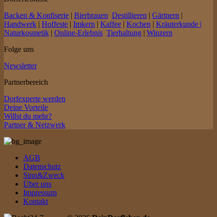
Backen & Konfiserie
|
Bierbrauen
Destillieren
|
Gärtnern
|
Handwerk
|
Hoffeste
|
Imkern
|
Kaffee
|
Kochen
|
Kräuterkunde |
Naturkosmetik
|
Online-Erlebnis
Tierhaltung
|
Winzern
Folge uns
Newsletter
Partnerbereich
Dorfexperte werden
Deine Vorteile
Willst du mehr?
Partner & Netzwerk
AGB
Datenschutz
Sinn&Zweck
Über uns
Impressum
Kontakt