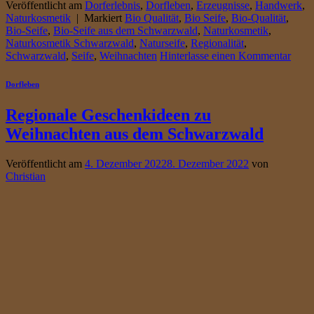
Veröffentlicht am
Dorferlebnis
,
Dorfleben
,
Erzeugnisse
,
Handwerk
,
Naturkosmetik
|
Markiert
Bio Qualität
,
Bio Seife
,
Bio-Qualität
,
Bio-Seife
,
Bio-Seife aus dem Schwarzwald
,
Naturkosmetik
,
Naturkosmetik Schwarzwald
,
Naturseife
,
Regionalität
,
Schwarzwald
,
Seife
,
Weihnachten
Hinterlasse einen Kommentar
Dorfleben
Regionale Geschenkideen zu
Weihnachten aus dem Schwarzwald
Veröffentlicht am
4. Dezember 2022
8. Dezember 2022
von
Christian