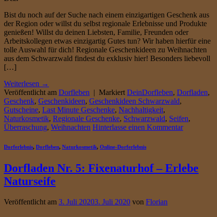
Bist du noch auf der Suche nach einem einzigartigen Geschenk aus
der Region oder willst du selbst regionale Erlebnisse und Produkte
genießen! Willst du deinen Liebsten, Familie, Freunden oder
Arbeitskollegen etwas einzigartig Gutes tun? Wir haben hierfür eine
tolle Auswahl für dich! Regionale Geschenkideen zu Weihnachten
aus dem Schwarzwald findest du exklusiv hier! Besonders liebevoll
[…]
Weiterlesen
→
Veröffentlicht am
Dorfleben
|
Markiert
DeinDorfleben
,
Dorfladen
,
Geschenk
,
Geschenkideen
,
Geschenkideen Schwarzwald
,
Gutscheine
,
Last Minute Geschenke
,
Nachhaltigkeit
,
Naturkosmetik
,
Regionale Geschenke
,
Schwarzwald
,
Seifen
,
Überraschung
,
Weihnachten
Hinterlasse einen Kommentar
Dorferlebnis
,
Dorfleben
,
Naturkosmetik
,
Online-Dorferlebnis
Dorfladen Nr. 5: Fixenaturhof – Erlebe
Naturseife
Veröffentlicht am
3. Juli 2020
3. Juli 2020
von
Florian