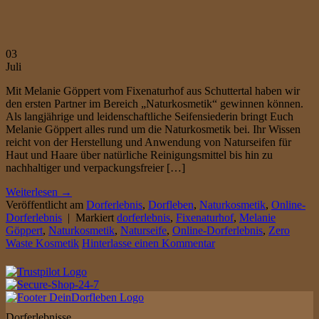
03
Juli
Mit Melanie Göppert vom Fixenaturhof aus Schuttertal haben wir
den ersten Partner im Bereich „Naturkosmetik“ gewinnen können.
Als langjährige und leidenschaftliche Seifensiederin bringt Euch
Melanie Göppert alles rund um die Naturkosmetik bei. Ihr Wissen
reicht von der Herstellung und Anwendung von Naturseifen für
Haut und Haare über natürliche Reinigungsmittel bis hin zu
nachhaltiger und verpackungsfreier […]
Weiterlesen
→
Veröffentlicht am
Dorferlebnis
,
Dorfleben
,
Naturkosmetik
,
Online-
Dorferlebnis
|
Markiert
dorferlebnis
,
Fixenaturhof
,
Melanie
Göppert
,
Naturkosmetik
,
Naturseife
,
Online-Dorferlebnis
,
Zero
Waste Kosmetik
Hinterlasse einen Kommentar
Dorferlebnisse