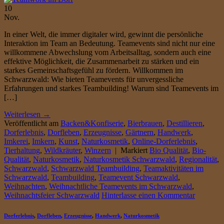
10
Nov.
In einer Welt, die immer digitaler wird, gewinnt die persönliche
Interaktion im Team an Bedeutung. Teamevents sind nicht nur eine
willkommene Abwechslung vom Arbeitsalltag, sondern auch eine
effektive Möglichkeit, die Zusammenarbeit zu stärken und ein
starkes Gemeinschaftsgefühl zu fördern. Willkommen im
Schwarzwald: Wie bieten Teamevents für unvergessliche
Erfahrungen und starkes Teambuilding! Warum sind Teamevents im
[…]
Weiterlesen
→
Veröffentlicht am
Backen&Konfiserie
,
Bierbrauen
,
Destillieren
,
Dorferlebnis
,
Dorfleben
,
Erzeugnisse
,
Gärtnern
,
Handwerk
,
Imkerei
,
Imkern
,
Kunst
,
Naturkosmetik
,
Online-Dorferlebnis
,
Tierhaltung
,
Wildkräuter
,
Winzern
|
Markiert
Bio Qualität
,
Bio-
Qualität
,
Naturkosmetik
,
Naturkosmetik Schwarzwald
,
Regionalität
,
Schwarzwald
,
Schwarzwald Teambuilding
,
Teamaktivitäten im
Schwarzwald
,
Teambuilding
,
Teamevent Schwarzwald
,
Weihnachten
,
Weihnachtliche Teamevents im Schwarzwald
,
Weihnachtsfeier Schwarzwald
Hinterlasse einen Kommentar
Dorferlebnis
,
Dorfleben
,
Erzeugnisse
,
Handwerk
,
Naturkosmetik