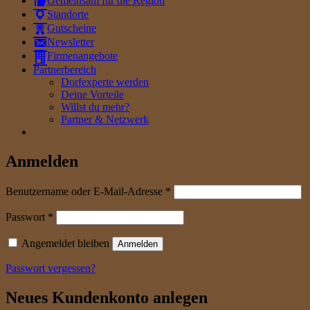
Gemeinsam für die Region
Standorte
Gutscheine
Newsletter
Firmenangebote
Partnerbereich
Dorfexperte werden
Deine Vorteile
Willst du mehr?
Partner & Netzwerk
Anmelden
erforderlich
Benutzername oder E-Mail-Adresse
*
erforderlich
Passwort
*
Angemeldet bleiben
Anmelden
Passwort vergessen?
Neues Kundenkonto anlegen