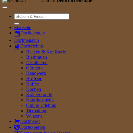
© 2026
DeinDorfleben.de
Suche
nach:
Startseite
Dorfkalender
Dorfmagazin
Dorferlebnis
Backen & Konfiserie
Bierbrauen
Destillieren
Gärtnern
Handwerk
Hoffeste
Kaffee
Kochen
Kräuterkunde
Naturkosmetik
Online-Erlebnis
Tierhaltung
Winzern
Dorfmarkt
Dorfexperten