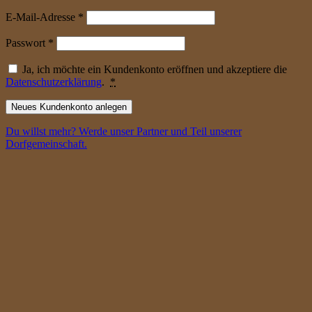
erforderlich
E-Mail-Adresse
*
erforderlich
Passwort
*
Ja, ich möchte ein Kundenkonto eröffnen und akzeptiere die
Datenschutzerklärung
.
*
Neues Kundenkonto anlegen
Du willst mehr? Werde unser Partner und Teil unserer
Dorfgemeinschaft.