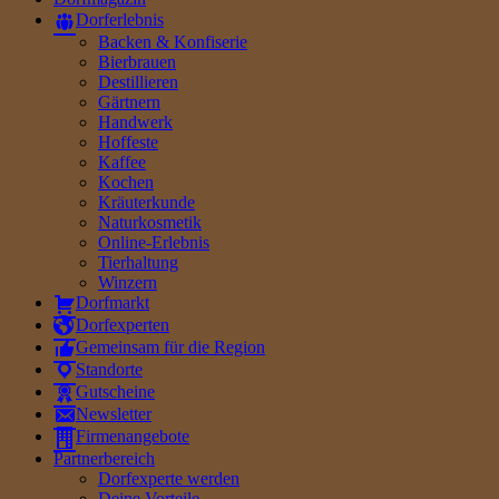
Dorferlebnis
Backen & Konfiserie
Bierbrauen
Destillieren
Gärtnern
Handwerk
Hoffeste
Kaffee
Kochen
Kräuterkunde
Naturkosmetik
Online-Erlebnis
Tierhaltung
Winzern
Dorfmarkt
Dorfexperten
Gemeinsam für die Region
Standorte
Gutscheine
Newsletter
Firmenangebote
Partnerbereich
Dorfexperte werden
Deine Vorteile