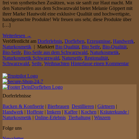
frei von synthetischen Zusätzen, was sie sanft zur Haut macht. Mit
den Naturseifen aus dem Schwarzwald bietet Melanie Göppert mit
ihrer Marke Hautwohl eine exklusive Qualität und hochwertigste,
handgemachte Produkte! Wir freuen uns sehr, diese Produkte über
[…]
Weiterlesen
→
Veröffentlicht am
Dorferlebnis
,
Dorfleben
,
Erzeugnisse
,
Handwerk
,
Naturkosmetik
|
Markiert
Bio Qualität
,
Bio Seife
,
Bio-Qualität
,
Bio-Seife
,
Bio-Seife aus dem Schwarzwald
,
Naturkosmetik
,
Naturkosmetik Schwarzwald
,
Naturseife
,
Regionalität
,
Schwarzwald
,
Seife
,
Weihnachten
Hinterlasse einen Kommentar
Dorferlebnisse
Backen & Konfiserie
|
Bierbrauen
Destillieren
|
Gärtnern
|
Handwerk
|
Hoffeste
|
Imkern
|
Kaffee
|
Kochen
|
Kräuterkunde |
Naturkosmetik
|
Online-Erlebnis
Tierhaltung
|
Winzern
Folge uns
Newsletter