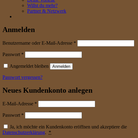
Willst du mehr?
Partner & Netzwerk
Anmelden
erforderlich
Benutzername oder E-Mail-Adresse
*
erforderlich
Passwort
*
Angemeldet bleiben
Anmelden
Passwort vergessen?
Neues Kundenkonto anlegen
erforderlich
E-Mail-Adresse
*
erforderlich
Passwort
*
Ja, ich möchte ein Kundenkonto eröffnen und akzeptiere die
Datenschutzerklärung
.
*