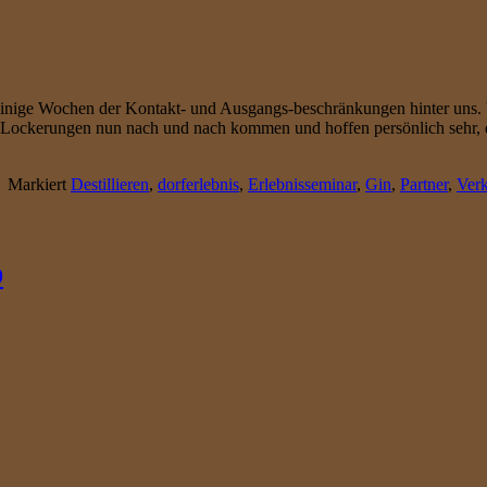
 einige Wochen der Kontakt- und Ausgangs-beschränkungen hinter uns. V
 Lockerungen nun nach und nach kommen und hoffen persönlich sehr, da
|
Markiert
Destillieren
,
dorferlebnis
,
Erlebnisseminar
,
Gin
,
Partner
,
Ver
D