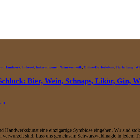
rn
,
Handwerk
,
Imkerei
,
Imkern
,
Kunst
,
Naturkosmetik
,
Online-Dorferlebnis
,
Tierhaltung
,
Wi
hluck: Bier, Wein, Schnaps, Likör, Gin, W
ian
 Handwerkskunst eine einzigartige Symbiose eingehen. Wir sind stolz
ern verwurzelt sind. Lass uns gemeinsam Schwarzwaldmagie in jedem T