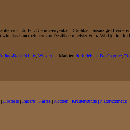
entieren zu dürfen. Die in Gengenbach-Strohbach ansässige Brennerei 
rt wird das Unternehmen von Destillateurmeister Franz Wild junior. Im F
Online-Dorferlebnis
,
Winzern
|
Markiert
dorferlebnis
,
Dorfexperte
,
Ed
|
Hoffeste
|
Imkern
|
Kaffee
|
Kochen
|
Kräuterkunde |
Naturkosmetik