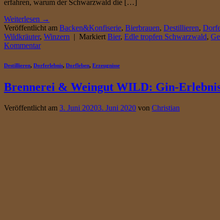
erfahren, warum der Schwarzwald die […]
Weiterlesen
→
Veröffentlicht am
Backen&Konfiserie
,
Bierbrauen
,
Destillieren
,
Dorfe
Wildkräuter
,
Winzern
|
Markiert
Bier
,
Edle tropfen Schwarzwald
,
Ge
Kommentar
Destillieren
,
Dorferlebnis
,
Dorfleben
,
Erzeugnisse
Brennerei & Weingut WILD: Gin-Erlebnis
Veröffentlicht am
3. Juni 2020
3. Juni 2020
von
Christian