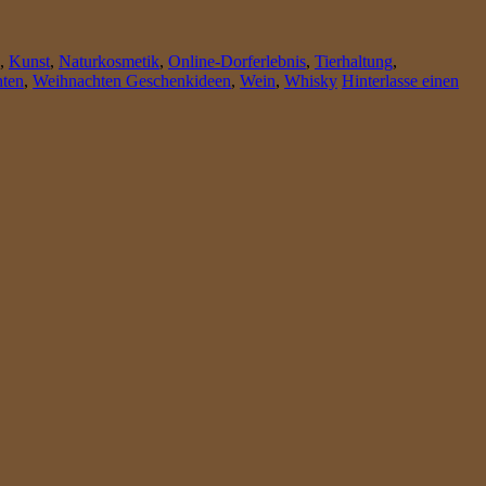
,
Kunst
,
Naturkosmetik
,
Online-Dorferlebnis
,
Tierhaltung
,
ten
,
Weihnachten Geschenkideen
,
Wein
,
Whisky
Hinterlasse einen