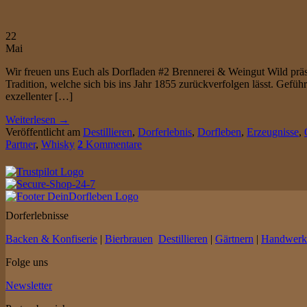
22
Mai
Wir freuen uns Euch als Dorfladen #2 Brennerei & Weingut Wild präs
Tradition, welche sich bis ins Jahr 1855 zurückverfolgen lässt. Gefüh
exzellenter […]
Weiterlesen
→
Veröffentlicht am
Destillieren
,
Dorferlebnis
,
Dorfleben
,
Erzeugnisse
,
Partner
,
Whisky
2
Kommentare
Dorferlebnisse
Backen & Konfiserie
|
Bierbrauen
Destillieren
|
Gärtnern
|
Handwerk
Folge uns
Newsletter