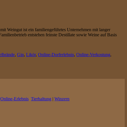
mit Weingut ist ein familiengeführtes Unternehmen mit langer
amilienbetrieb entstehen feinste Destillate sowie Weine auf Basis
elbrände
,
Gin
,
Likör
,
Online-Dorferlebnis
,
Online-Verkostung
,
|
Online-Erlebnis
Tierhaltung
|
Winzern