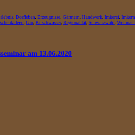
rlebnis
,
Dorfleben
,
Erzeugnisse
,
Gärtnern
,
Handwerk
,
Imkerei
,
Imkern
schenkideen
,
Gin
,
Kirschwasser
,
Regionalität
,
Schwarzwald
,
Weihnach
seminar am 13.06.2020