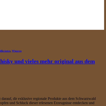
ldkräuter
,
Winzern
hisky und vieles mehr original aus dem
 darauf, dir exklusive regionale Produkte aus dem Schwarzwald
ropfen und Schluck dieser erlesenen Erzeugnisse entdecken und