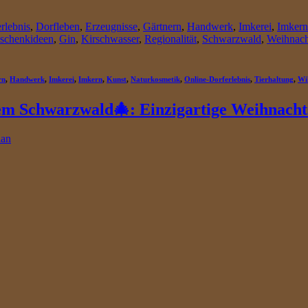
rlebnis
,
Dorfleben
,
Erzeugnisse
,
Gärtnern
,
Handwerk
,
Imkerei
,
Imkern
schenkideen
,
Gin
,
Kirschwasser
,
Regionalität
,
Schwarzwald
,
Weihnach
rn
,
Handwerk
,
Imkerei
,
Imkern
,
Kunst
,
Naturkosmetik
,
Online-Dorferlebnis
,
Tierhaltung
,
Wi
em Schwarzwald🎄: Einzigartige Weihnachts
ian