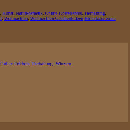
,
Kunst
,
Naturkosmetik
,
Online-Dorferlebnis
,
Tierhaltung
,
d
,
Weihnachten
,
Weihnachten Geschenkideen
Hinterlasse einen
|
Online-Erlebnis
Tierhaltung
|
Winzern