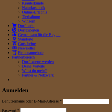
Kräuterkunde
Naturkosmetik
Online-Erlebnis
Tierhaltung
Winzern
Dorfmarkt
Dorfexperten
Gemeinsam für die Region
Standorte
Gutscheine
Newsletter
Firmenangebote
Partnerbereich
Dorfexperte werden
Deine Vorteile
Willst du mehr?
Partner & Netzwerk
Anmelden
erforderlich
Benutzername oder E-Mail-Adresse
*
erforderlich
Passwort
*