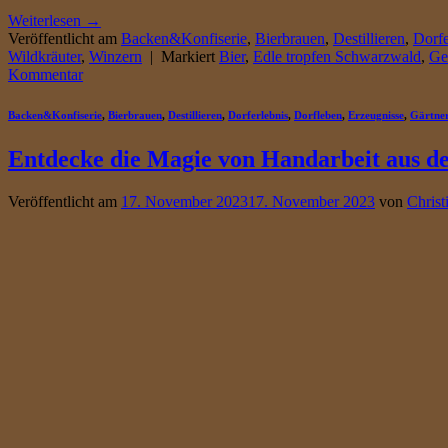
Weiterlesen
→
Veröffentlicht am
Backen&Konfiserie
,
Bierbrauen
,
Destillieren
,
Dorfe
Wildkräuter
,
Winzern
|
Markiert
Bier
,
Edle tropfen Schwarzwald
,
Ge
Kommentar
Backen&Konfiserie
,
Bierbrauen
,
Destillieren
,
Dorferlebnis
,
Dorfleben
,
Erzeugnisse
,
Gärtne
Entdecke die Magie von Handarbeit aus d
Veröffentlicht am
17. November 2023
17. November 2023
von
Christ