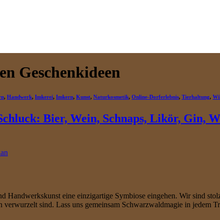
en Geschenkideen
rn
,
Handwerk
,
Imkerei
,
Imkern
,
Kunst
,
Naturkosmetik
,
Online-Dorferlebnis
,
Tierhaltung
,
Wi
hluck: Bier, Wein, Schnaps, Likör, Gin, W
ian
 Handwerkskunst eine einzigartige Symbiose eingehen. Wir sind stolz
ern verwurzelt sind. Lass uns gemeinsam Schwarzwaldmagie in jedem T