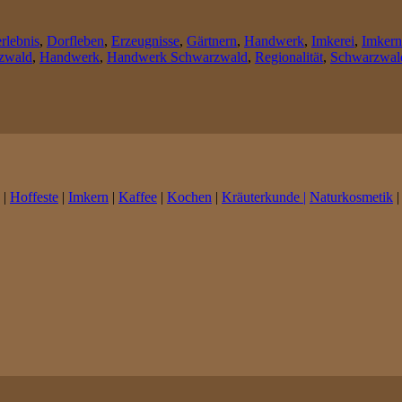
rlebnis
,
Dorfleben
,
Erzeugnisse
,
Gärtnern
,
Handwerk
,
Imkerei
,
Imkern
zwald
,
Handwerk
,
Handwerk Schwarzwald
,
Regionalität
,
Schwarzwal
|
Hoffeste
|
Imkern
|
Kaffee
|
Kochen
|
Kräuterkunde |
Naturkosmetik