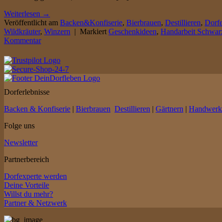
Weiterlesen
→
Veröffentlicht am
Backen&Konfiserie
,
Bierbrauen
,
Destillieren
,
Dorfe
Wildkräuter
,
Winzern
|
Markiert
Geschenkideen
,
Handarbeit Schwar
Kommentar
Dorferlebnisse
Backen & Konfiserie
|
Bierbrauen
Destillieren
|
Gärtnern
|
Handwerk
Folge uns
Newsletter
Partnerbereich
Dorfexperte werden
Deine Vorteile
Willst du mehr?
Partner & Netzwerk