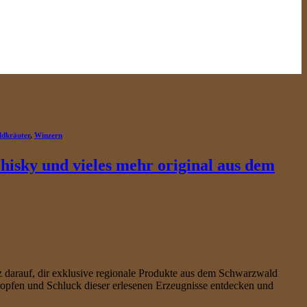
ldkräuter
,
Winzern
hisky und vieles mehr original aus dem
 darauf, dir exklusive regionale Produkte aus dem Schwarzwald
ropfen und Schluck dieser erlesenen Erzeugnisse entdecken und