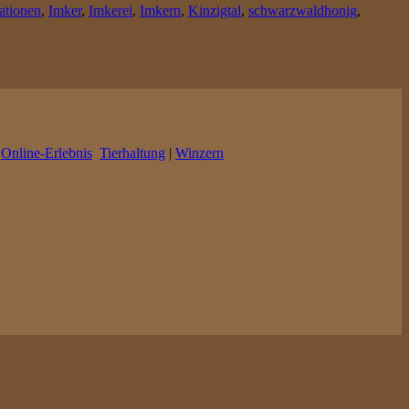
ationen
,
Imker
,
Imkerei
,
Imkern
,
Kinzigtal
,
schwarzwaldhonig
,
|
Online-Erlebnis
Tierhaltung
|
Winzern