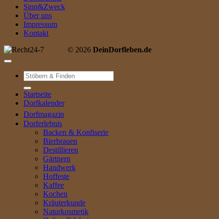
Sinn&Zweck
Über uns
Impressum
Kontakt
© 2026
DeinDorfleben.de
Suche
nach:
Startseite
Dorfkalender
Dorfmagazin
Dorferlebnis
Backen & Konfiserie
Bierbrauen
Destillieren
Gärtnern
Handwerk
Hoffeste
Kaffee
Kochen
Kräuterkunde
Naturkosmetik