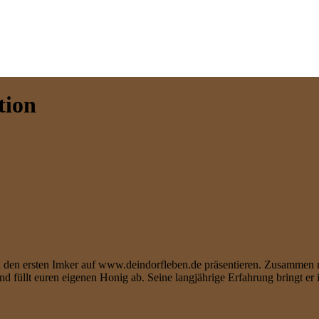
tion
 den ersten Imker auf www.deindorfleben.de präsentieren. Zusammen m
nd füllt euren eigenen Honig ab. Seine langjährige Erfahrung bringt e