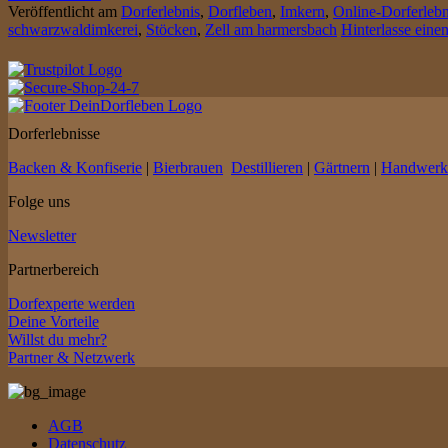
Veröffentlicht am
Dorferlebnis
,
Dorfleben
,
Imkern
,
Online-Dorferlebn
schwarzwaldimkerei
,
Stöcken
,
Zell am harmersbach
Hinterlasse ein
Dorferlebnisse
Backen & Konfiserie
|
Bierbrauen
Destillieren
|
Gärtnern
|
Handwerk
Folge uns
Newsletter
Partnerbereich
Dorfexperte werden
Deine Vorteile
Willst du mehr?
Partner & Netzwerk
AGB
Datenschutz