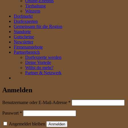
Online-Erlebnis
Tierhaltung
Winzern
Dorfmarkt
Dorfexperten
Gemeinsam für die Region
Standorte
Gutscheine
Newsletter
Firmenangebote
Partnerbereich
Dorfexperte werden
Deine Vorteile
Willst du mehr?
Partner & Netzwerk
Anmelden
erforderlich
Benutzername oder E-Mail-Adresse
*
erforderlich
Passwort
*
Angemeldet bleiben
Anmelden