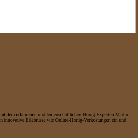
it dem erfahrenen und leidenschaftlichen Honig-Experten Martin
r in innovative Erlebnisse wie Online-Honig-Verkostungen ein und