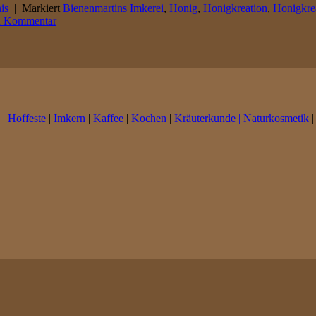
is
|
Markiert
Bienenmartins Imkerei
,
Honig
,
Honigkreation
,
Honigkre
en Kommentar
|
Hoffeste
|
Imkern
|
Kaffee
|
Kochen
|
Kräuterkunde |
Naturkosmetik