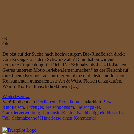
09
Okt.
Du bist auf der Suche nach hochwertigem Bio-Rindfleisch direkt
vom Erzeuger aus dem Schwarzwald? Dann haben wir eine
konkrete Empfehlung für Dich: Der Schmalzenhof aus Hofstetten!
Getreu unserem Motto „erleben.lernen.machen“ ist der Fleischkauf
direkt beim Erzeuger aus unserer Sicht die ehrlichste und für den
Konsumenten transparenteste Art & Weise Fleisch einzukaufen.
Warum Bio-Rindfleisch direkt beim […]
Weiterlesen
→
Veröffentlicht am
Dorfleben
,
Tierhaltung
|
Markiert
Bio-
Rindfleisch
,
Erzeuger
,
Fleischkonsum
,
Fleischpaket
,
Ganztierverwertung
,
Limousin-Rinder
,
Nachhaltigkeit
,
Nose-To-
Tail
,
Schmalzenhof
Hinterlasse einen Kommentar