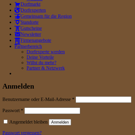
Dorfmarkt
Dorfexperten
Gemeinsam für die Region
Standorte
Gutscheine
Newsletter
Firmenangebote
Partnerbereich
Dorfexperte werden
Deine Vorteile
Willst du mehr?
Partner & Netzwerk
Anmelden
erforderlich
Benutzername oder E-Mail-Adresse
*
erforderlich
Passwort
*
Angemeldet bleiben
Anmelden
Passwort vergessen?