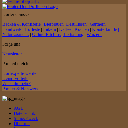
Dorferlebnisse
Backen & Konfiserie
|
Bierbrauen
Destillieren
|
Gärtnern
|
Handwerk
|
Hoffeste
|
Imkern
|
Kaffee
|
Kochen
|
Kräuterkunde |
Naturkosmetik
|
Online-Erlebnis
Tierhaltung
|
Winzern
Folge uns
Newsletter
Partnerbereich
Dorfexperte werden
Deine Vorteile
Willst du mehr?
Partner & Netzwerk
AGB
Datenschutz
Sinn&Zweck
Über uns