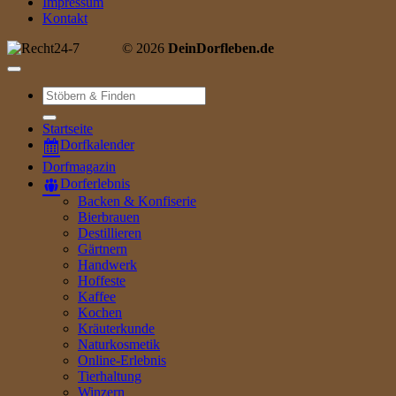
Impressum
Kontakt
© 2026
DeinDorfleben.de
Suche
nach:
Startseite
Dorfkalender
Dorfmagazin
Dorferlebnis
Backen & Konfiserie
Bierbrauen
Destillieren
Gärtnern
Handwerk
Hoffeste
Kaffee
Kochen
Kräuterkunde
Naturkosmetik
Online-Erlebnis
Tierhaltung
Winzern