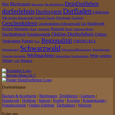
DeinDorfleben
Bierbrauen
Bier
Biertasting
Bio-Rindfleisch
Dorfladen
dorferlebnis
Dorfexperte
Edelbrände
Edle tropfen Schwarzwald
facebook
Familie
Fleischpaket
Geschenk
Geschenkideen
Handwerk
Geschenkideen Schwarzwald
Gin
Hoffest
Hofstetten
Kinzigtal
Honig
instagram
Kunst
Limousin-Rinder
Online-Dorferlebnis
Nachhaltigkeit
Naturkosmetik
Online-
Regionalität
Verkostung
Partner
S'BIERECKLE
Party
Schwarzwald
Schmalzenhof
SchwarzwaldErzeugnisse
Streuobstwiese
Weihnachten
Wein
weinfest
Trauringe herstellen
Weihnachten Geschenkideen
Whisky
Winzern
wild
Dorferlebnisse
Backen & Konfiserie
|
Bierbrauen
Destillieren
|
Gärtnern
|
Handwerk
|
Hoffeste
|
Imkern
|
Kaffee
|
Kochen
|
Kräuterkunde |
Naturkosmetik
|
Online-Erlebnis
Tierhaltung
|
Winzern
Folge uns