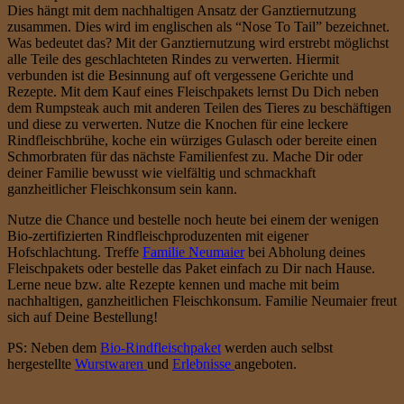
Dies hängt mit dem nachhaltigen Ansatz der Ganztiernutzung
zusammen. Dies wird im englischen als “Nose To Tail” bezeichnet.
Was bedeutet das? Mit der Ganztiernutzung wird erstrebt möglichst
alle Teile des geschlachteten Rindes zu verwerten. Hiermit
verbunden ist die Besinnung auf oft vergessene Gerichte und
Rezepte. Mit dem Kauf eines Fleischpakets lernst Du Dich neben
dem Rumpsteak auch mit anderen Teilen des Tieres zu beschäftigen
und diese zu verwerten. Nutze die Knochen für eine leckere
Rindfleischbrühe, koche ein würziges Gulasch oder bereite einen
Schmorbraten für das nächste Familienfest zu. Mache Dir oder
deiner Familie bewusst wie vielfältig und schmackhaft
ganzheitlicher Fleischkonsum sein kann.
Nutze die Chance und bestelle noch heute bei einem der wenigen
Bio-zertifizierten Rindfleischproduzenten mit eigener
Hofschlachtung. Treffe
Familie Neumaier
bei Abholung deines
Fleischpakets oder bestelle das Paket einfach zu Dir nach Hause.
Lerne neue bzw. alte Rezepte kennen und mache mit beim
nachhaltigen, ganzheitlichen Fleischkonsum. Familie Neumaier freut
sich auf Deine Bestellung!
PS: Neben dem
Bio-Rindfleischpaket
werden auch selbst
hergestellte
Wurstwaren
und
Erlebnisse
angeboten.