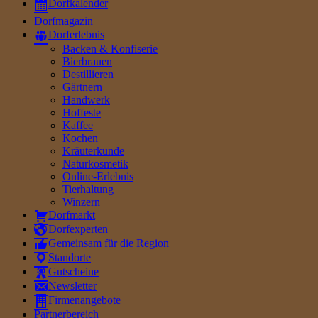
Dorfkalender
Dorfmagazin
Dorferlebnis
Backen & Konfiserie
Bierbrauen
Destillieren
Gärtnern
Handwerk
Hoffeste
Kaffee
Kochen
Kräuterkunde
Naturkosmetik
Online-Erlebnis
Tierhaltung
Winzern
Dorfmarkt
Dorfexperten
Gemeinsam für die Region
Standorte
Gutscheine
Newsletter
Firmenangebote
Partnerbereich