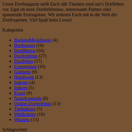
Unser Dorfmagazin stellt Euch alle Themen rund um’s Dorfleben
vor. Egal ob neue Dorferlebnisse, interessante Partner oder
spannende Erzeugnisse. Wir nehmen Euch mit in die Welt der
Dorfexperten. Viel Spaß beim Lesen!
Kategorien
Backen&Konfiserie
(4)
Bierbrauen
(14)
Destillieren
(16)
Dorferlebnis
(27)
Dorfleben
(57)
Erzeugnisse
(16)
Gärtnern
(9)
Handwerk
(13)
Imkerei
(4)
Imkern
(5)
Kunst
(9)
Naturkosmetik
(8)
Online-Dorferlebnis
(13)
Tierhaltung
(5)
Wildkräuter
(10)
Winzern
(13)
Schlagwörter