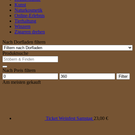
Kunst
Naturkosmetik
Online-Erlebnis
Tierhaltung
Winzern
Zigarren drehen
Nach Dorfladen filtern
Produktsuche
Suche
nach:
Nach Preis filtern
Min.
Max.
Filter
Preis
Preis
Am meisten gekauft
Ticket Weinfest Samstag
23,00
€