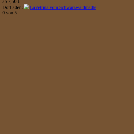
ab
7,50
€
Dorfladen:
LaVetrina vom Schwarzwaldmädle
0
von 5