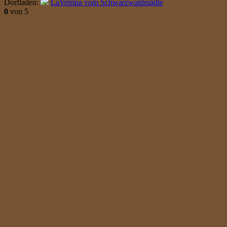
Dorfladen:
LaVetrina vom Schwarzwaldmädle
0
von 5