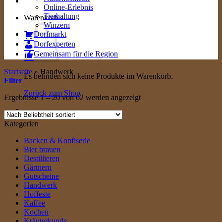
Online-Erlebnis
Tierhaltung
Warenkorb
Winzern
Dorfmarkt
Dorfexperten
Gemeinsam für die Region
Startseite
»
Handwerk
Es befinden sich keine Produkte im Warenkorb.
Filter
Zurück zum Shop
Nach
Ergebnisse 1 – 20 von 62 werden angezeigt
Beliebtheit
sortiert
Kategorien
Backen & Konfiserie
Bier brauen
Destillieren
Gärtnern
Gutscheine
Handwerk
Hoffeste
Kaffee
Kochen
Kräuterkunde