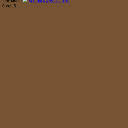
Dorfladen:
Schmuckwerkstatt Ruf
0
von 5