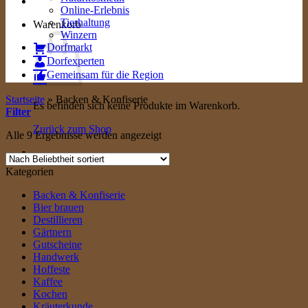
Online-Erlebnis
Tierhaltung
Warenkorb
Winzern
Dorfmarkt
Dorfexperten
Gemeinsam für die Region
Startseite
»
Backen & Konfiserie
Es befinden sich keine Produkte im Warenkorb.
Filter
Zurück zum Shop
Nach
Alle 9 Ergebnisse werden angezeigt
Beliebtheit
sortiert
Kategorien
Backen & Konfiserie
Bier brauen
Destillieren
Gärtnern
Gutscheine
Handwerk
Hoffeste
Kaffee
Kochen
Kräuterkunde