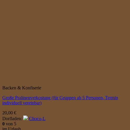
Backen & Konfiserie
Große Pralinenverkostung (für Gruppen ab 5 Personen, Termin
individuell vereinbar)
20,00
€
Dorfladen:
Choco-L
0
von 5
im Urlaub...