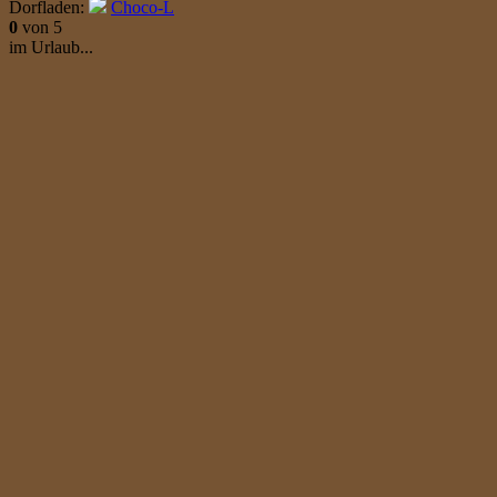
Dorfladen:
Choco-L
0
von 5
im Urlaub...