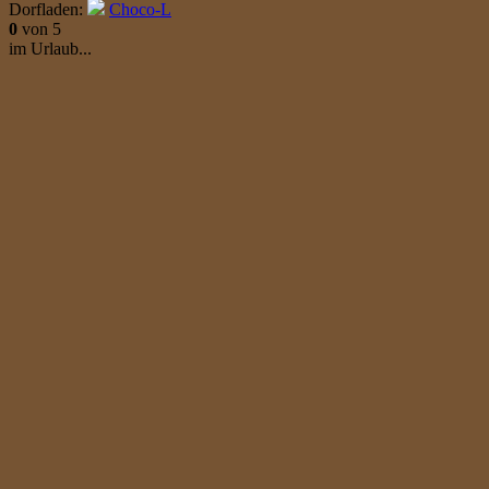
Dorfladen:
Choco-L
0
von 5
im Urlaub...