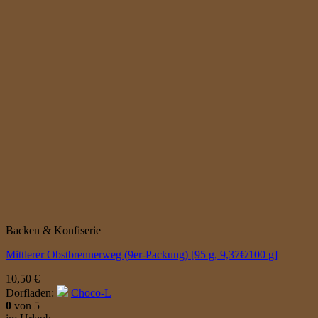
Backen & Konfiserie
Mittlerer Obstbrennerweg (9er-Packung) [95 g, 9,37€/100 g]
10,50
€
Dorfladen:
Choco-L
0
von 5