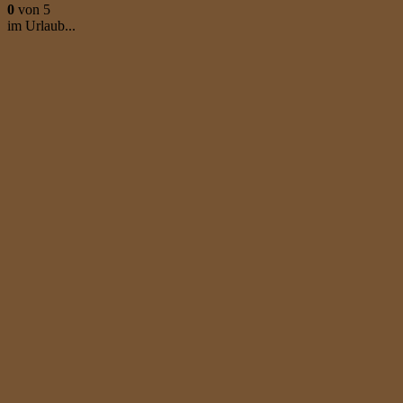
0
von 5
im Urlaub...