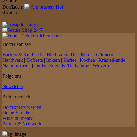
27,00
€
Dorfladen:
Armbrusters Hof
0
von 5
Dorferlebnisse
Backen & Konfiserie
|
Bierbrauen
Destillieren
|
Gärtnern
|
Handwerk
|
Hoffeste
|
Imkern
|
Kaffee
|
Kochen
|
Kräuterkunde |
Naturkosmetik
|
Online-Erlebnis
Tierhaltung
|
Winzern
Folge uns
Newsletter
Partnerbereich
Dorfexperte werden
Deine Vorteile
Willst du mehr?
Partner & Netzwerk