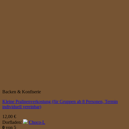
Backen & Konfiserie
Kleine Pralinenverkostung (für Gruppen ab 8 Personen, Termin
individuell vereinbar)
12,00
€
Dorfladen:
Choco-L
0
von 5