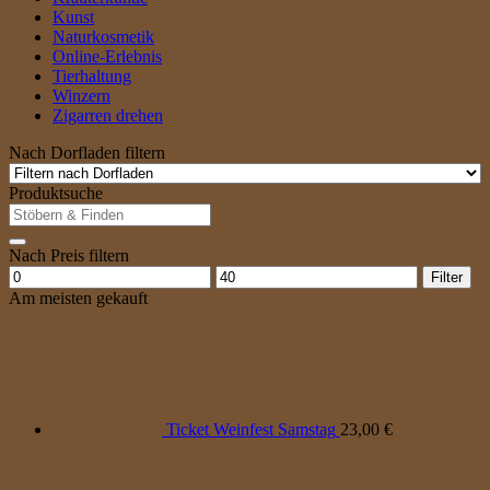
Kunst
Naturkosmetik
Online-Erlebnis
Tierhaltung
Winzern
Zigarren drehen
Nach Dorfladen filtern
Produktsuche
Suche
nach:
Nach Preis filtern
Min.
Max.
Filter
Preis
Preis
Am meisten gekauft
Ticket Weinfest Samstag
23,00
€