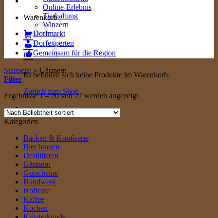
Online-Erlebnis
Tierhaltung
Warenkorb
Winzern
Dorfmarkt
Dorfexperten
Gemeinsam für die Region
Startseite
»
Gärtnern
Es befinden sich keine Produkte im Warenkorb.
Filter
Zurück zum Shop
Nach
Ergebnisse 1 – 20 von 27 werden angezeigt
Beliebtheit
sortiert
Kategorien
Backen & Konfiserie
Bier brauen
Destillieren
Gärtnern
Gutscheine
Handwerk
Hoffeste
Kaffee
Kochen
Kräuterkunde