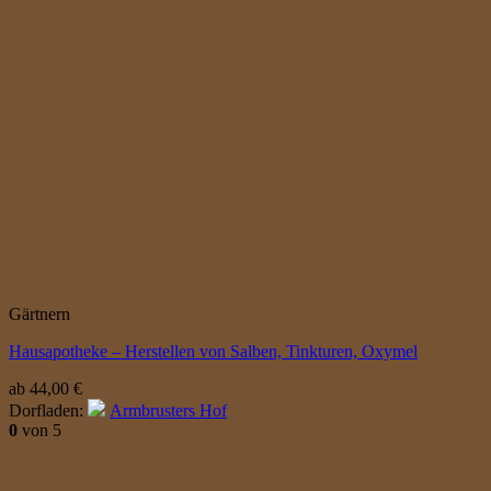
Gärtnern
Hausapotheke – Herstellen von Salben, Tinkturen, Oxymel
ab
44,00
€
Dorfladen:
Armbrusters Hof
0
von 5