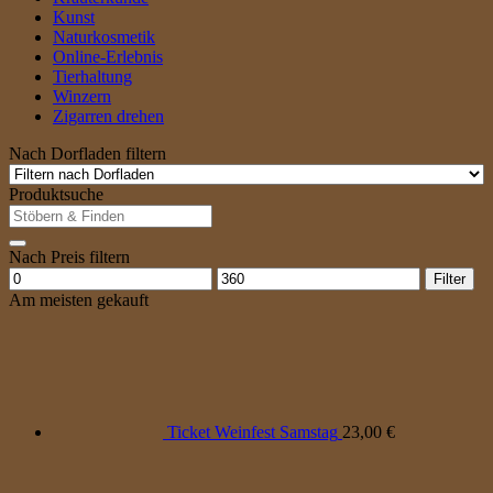
Kunst
Naturkosmetik
Online-Erlebnis
Tierhaltung
Winzern
Zigarren drehen
Nach Dorfladen filtern
Produktsuche
Suche
nach:
Nach Preis filtern
Min.
Max.
Filter
Preis
Preis
Am meisten gekauft
Ticket Weinfest Samstag
23,00
€