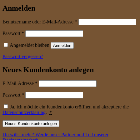
Anmelden
erforderlich
Benutzername oder E-Mail-Adresse
*
erforderlich
Passwort
*
Angemeldet bleiben
Anmelden
Passwort vergessen?
Neues Kundenkonto anlegen
erforderlich
E-Mail-Adresse
*
erforderlich
Passwort
*
Ja, ich möchte ein Kundenkonto eröffnen und akzeptiere die
Datenschutzerklärung
.
*
Neues Kundenkonto anlegen
Du willst mehr? Werde unser Partner und Teil unserer