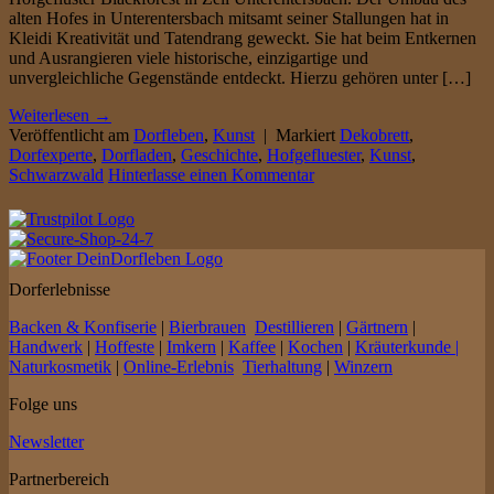
alten Hofes in Unterentersbach mitsamt seiner Stallungen hat in
Kleidi Kreativität und Tatendrang geweckt. Sie hat beim Entkernen
und Ausrangieren viele historische, einzigartige und
unvergleichliche Gegenstände entdeckt. Hierzu gehören unter […]
Weiterlesen
→
Veröffentlicht am
Dorfleben
,
Kunst
|
Markiert
Dekobrett
,
Dorfexperte
,
Dorfladen
,
Geschichte
,
Hofgefluester
,
Kunst
,
Schwarzwald
Hinterlasse einen Kommentar
Dorferlebnisse
Backen & Konfiserie
|
Bierbrauen
Destillieren
|
Gärtnern
|
Handwerk
|
Hoffeste
|
Imkern
|
Kaffee
|
Kochen
|
Kräuterkunde |
Naturkosmetik
|
Online-Erlebnis
Tierhaltung
|
Winzern
Folge uns
Newsletter
Partnerbereich