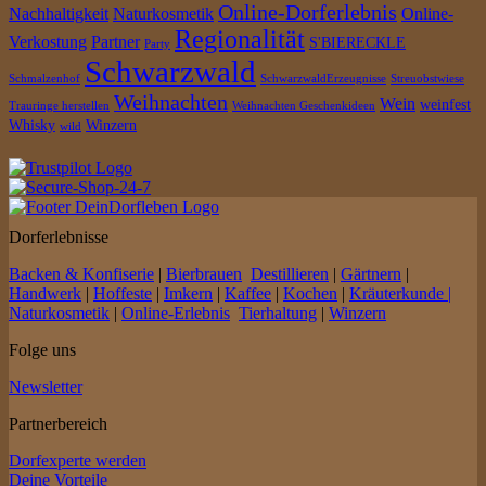
Online-Dorferlebnis
Nachhaltigkeit
Naturkosmetik
Online-
Regionalität
Verkostung
Partner
S'BIERECKLE
Party
Schwarzwald
Schmalzenhof
SchwarzwaldErzeugnisse
Streuobstwiese
Weihnachten
Wein
weinfest
Trauringe herstellen
Weihnachten Geschenkideen
Whisky
Winzern
wild
Dorferlebnisse
Backen & Konfiserie
|
Bierbrauen
Destillieren
|
Gärtnern
|
Handwerk
|
Hoffeste
|
Imkern
|
Kaffee
|
Kochen
|
Kräuterkunde |
Naturkosmetik
|
Online-Erlebnis
Tierhaltung
|
Winzern
Folge uns
Newsletter
Partnerbereich
Dorfexperte werden
Deine Vorteile