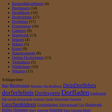
Backen&Konfiserie
(4)
Bierbrauen
(14)
Destillieren
(16)
Dorferlebnis
(27)
Dorfleben
(57)
Erzeugnisse
(16)
Gärtnern
(9)
Handwerk
(13)
Imkerei
(4)
Imkern
(5)
Kunst
(9)
Naturkosmetik
(8)
Online-Dorferlebnis
(13)
Tierhaltung
(5)
Wildkräuter
(10)
Winzern
(13)
Schlagwörter
DeinDorfleben
Bierbrauen
Bier
Biertasting
Bio-Rindfleisch
Dorfladen
dorferlebnis
Dorfexperte
Edelbrände
Edle tropfen Schwarzwald
facebook
Familie
Fleischpaket
Geschenk
Geschenkideen
Handwerk
Geschenkideen Schwarzwald
Gin
Hoffest
Hofstetten
Kinzigtal
Honig
instagram
Kunst
Limousin-Rinder