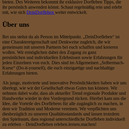
bieten. Des Weiteren bekommt ihr exklusive Dorfleben Tipps, die
ihr persönlich anwenden könnt. Schaut regelmäßig rein und erlebt
mit, wie sich
DeinDorfleben
weiter entwickelt.
Über uns
Bei uns stehst du als Person im Mittelpunkt. „DeinDorfleben“ ist
eine Charaktereigenschaft und Denkweise zugleich, die wir
gemeinsam mit unseren Partnern bei euch schaffen und kreieren
wollen. Wir ermöglichen dabei den Zugang zu ganz
persönlichen und individuellen Erlebnissen sowie Erfahrungen für
jeden Einzelnen von euch. Dies sind im Allgemeinen „Selbermach-
Kurse“ (Do-it-yourself), die euch einzigartige und nachhaltige
Erfahrungen bieten.
Als junge, motivierte und innovative Persönlichkeiten haben wir uns
überlegt, wie wir der Gesellschaft etwas Gutes tun können. Wir
nehmen dabei wahr, dass als aktueller Trend regionale Produkte und
Handwerke wieder in den Vordergrund rücken. Hierbei kam uns die
Idee, die Vorteile des Dorflebens für alle zugänglich zu machen, in
dem wir Tradition und Moderne vereinen. Wir verpflichten uns
diesbezüglich zu unseren Qualitätsstandards und lassen trotzdem
den Spielraum, dass regional unterschiedliche Dorfleben individuell
zu erleben – DeinDorfleben erleben.lernen.machen!