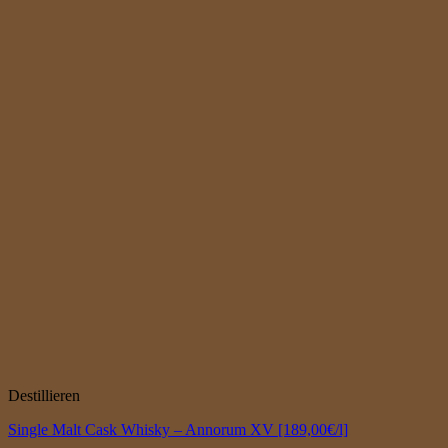
Destillieren
Single Malt Cask Whisky – Annorum XV [189,00€/l]