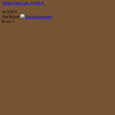
Whiskylikör [ab 43,00€/l]
ab
8,00
€
Dorfladen:
Kinzigbrennerei
0
von 5