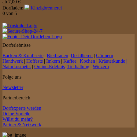
ab
7,00
€
Dorfladen:
Kinzigbrennerei
0
von 5
Dorferlebnisse
Backen & Konfiserie
|
Bierbrauen
Destillieren
|
Gärtnern
|
Handwerk
|
Hoffeste
|
Imkern
|
Kaffee
|
Kochen
|
Kräuterkunde |
Naturkosmetik
|
Online-Erlebnis
Tierhaltung
|
Winzern
Folge uns
Newsletter
Partnerbereich
Dorfexperte werden
Deine Vorteile
Willst du mehr?
Partner & Netzwerk