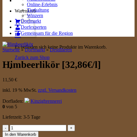
Online-Erlebnis
Tierhaltung
Warenkorb
Winzern
Dorfmarkt
Dorfexperten
Gemeinsam für die Region
Es befinden sich keine Produkte im Warenkorb.
Startseite
»
Dorfmarkt
»
Destillieren
Zurück zum Shop
Himbeerlikör [32,86€/l]
11,50
€
inkl. 19 % MwSt.
zzgl. Versandkosten
Dorfladen:
Kinzigbrennerei
0
von 5
Lieferzeit:
3-5 Tage
Himbeerlikör
[32,86€/l]
In den Warenkorb