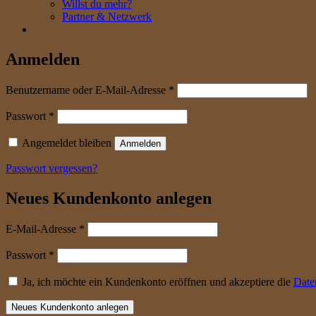
Willst du mehr?
Partner & Netzwerk
Anmelden
erforderlich
Benutzername oder E-Mail-Adresse
*
erforderlich
Passwort
*
Angemeldet bleiben
Anmelden
Passwort vergessen?
Neues Kundenkonto anlegen
erforderlich
E-Mail-Adresse
*
erforderlich
Passwort
*
Ja, ich möchte ein Kundenkonto eröffnen und akzeptiere die
Date
Neues Kundenkonto anlegen