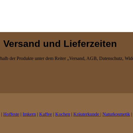
 Versand und Lieferzeiten
erhalb der Produkte unter dem Reiter „Versand, AGB, Datenschutz, Wid
|
Hoffeste
|
Imkern
|
Kaffee
|
Kochen
|
Kräuterkunde |
Naturkosmetik