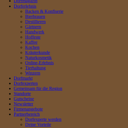
Dorfmagazin
Dorferlebnis
Backen & Konfiserie
Bierbrauen
Destillieren
Gärtnern
Handwerk
Hoffeste
Kaffee
Kochen
Kräuterkunde
Naturkosmetik
Online-Erlebnis
Tierhaltung
Winzern
Dorfmarkt
Dorfexperten
Gemeinsam für die Region
Standorte
Gutscheine
Newsletter
Firmenangebote
Partnerbereich
Dorfexperte werden
Deine Vorteile