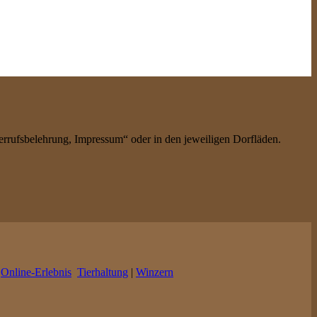
errufsbelehrung, Impressum“ oder in den jeweiligen Dorfläden.
|
Online-Erlebnis
Tierhaltung
|
Winzern