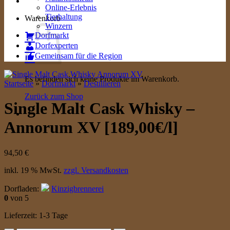
Online-Erlebnis
Tierhaltung
Warenkorb
Winzern
Dorfmarkt
Dorfexperten
Gemeinsam für die Region
Es befinden sich keine Produkte im Warenkorb.
Startseite
»
Dorfmarkt
»
Destillieren
Zurück zum Shop
Single Malt Cask Whisky –
Annorum XV [189,00€/l]
94,50
€
inkl. 19 % MwSt.
zzgl. Versandkosten
Dorfladen:
Kinzigbrennerei
0
von 5
Lieferzeit:
1-3 Tage