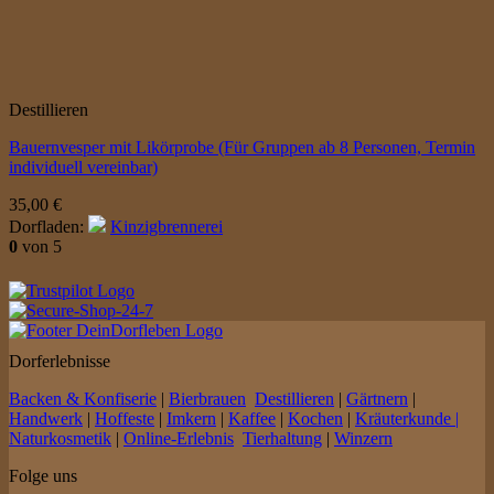
Destillieren
Bauernvesper mit Likörprobe (Für Gruppen ab 8 Personen, Termin
individuell vereinbar)
35,00
€
Dorfladen:
Kinzigbrennerei
0
von 5
Dorferlebnisse
Backen & Konfiserie
|
Bierbrauen
Destillieren
|
Gärtnern
|
Handwerk
|
Hoffeste
|
Imkern
|
Kaffee
|
Kochen
|
Kräuterkunde |
Naturkosmetik
|
Online-Erlebnis
Tierhaltung
|
Winzern
Folge uns