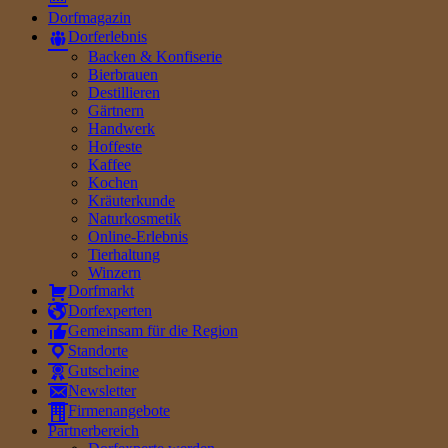
Dorfmagazin
Dorferlebnis
Backen & Konfiserie
Bierbrauen
Destillieren
Gärtnern
Handwerk
Hoffeste
Kaffee
Kochen
Kräuterkunde
Naturkosmetik
Online-Erlebnis
Tierhaltung
Winzern
Dorfmarkt
Dorfexperten
Gemeinsam für die Region
Standorte
Gutscheine
Newsletter
Firmenangebote
Partnerbereich