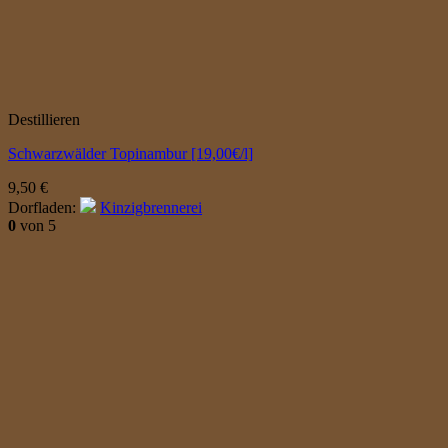
Destillieren
Schwarzwälder Topinambur [19,00€/l]
9,50
€
Dorfladen:
Kinzigbrennerei
0
von 5