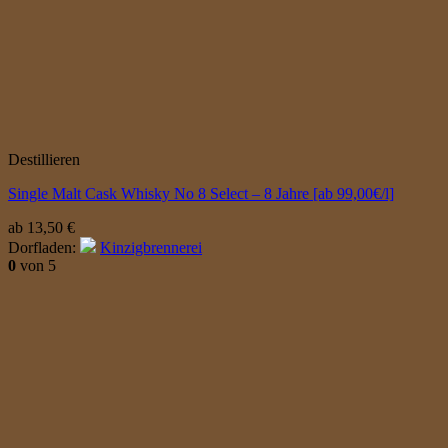
Destillieren
Single Malt Cask Whisky No 8 Select – 8 Jahre [ab 99,00€/l]
ab
13,50
€
Dorfladen:
Kinzigbrennerei
0
von 5