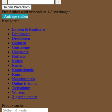
Single
Malt
In den Warenkorb
Cask
Der Artikel wird versandt in 1-3 Werktagen
Whisky
Anfrage stellen
-
Kategorien
Annorum
XV
Backen & Konfiserie
[189,00€/l]
Bier brauen
Menge
Destillieren
Gärtnern
Gutscheine
Handwerk
Hoffeste
Kaffee
Kochen
Kräuterkunde
Kunst
Naturkosmetik
Online-Erlebnis
Tierhaltung
Winzern
Zigarren drehen
Produktsuche
Suche