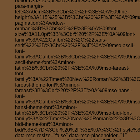
bottom%3A10.0pt%3B%3Cbr%20%2F%3E%0A%09mso
para-margin-
left%3A0cm%3B%3Cbr%20%2F%3E%0A%09line-
height%3A115%25%3B%3Cbr%20%2F%3E%0A%09ms
pagination%3Awidow-
orphan%3B%3Cbr%20%2F%3E%0A%09font-
size%3A11.0pt%3B%3Cbr%20%2F%3E%0A%09font-
family%3A%22Calibri%22%2C%22sans-
serif%22%3B%3Cbr%20%2F%3E%0A%09mso-ascii-
font-
family%3ACalibri%3B%3Cbr%20%2F%3E%0A%09mso
ascii-theme-font%3Aminor-
latin%3B%3Cbr%20%2F%3E%0A%09mso-fareast-
font-
family%3A%22Times%20New%20Roman%22%3B%3
fareast-theme-font%3Aminor-
fareast%3B%3Cbr%20%2F%3E%0A%09mso-hansi-
font-
family%3ACalibri%3B%3Cbr%20%2F%3E%0A%09mso
hansi-theme-font%3Aminor-
latin%3B%3Cbr%20%2F%3E%0A%09mso-bidi-font-
family%3A%22Times%20New%20Roman%22%3B%3
bidi-theme-font%3Aminor-
bidi%3B%7D%3Cbr%20%2F%3E%0A%3C%2Fstyle%3
data-mce-resize="false" data-mce-placeholder="1"