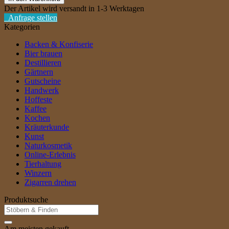
[32,86€/l]
Der Artikel wird versandt in 1-3 Werktagen
Menge
Anfrage stellen
Kategorien
Backen & Konfiserie
Bier brauen
Destillieren
Gärtnern
Gutscheine
Handwerk
Hoffeste
Kaffee
Kochen
Kräuterkunde
Kunst
Naturkosmetik
Online-Erlebnis
Tierhaltung
Winzern
Zigarren drehen
Produktsuche
Suche
nach:
Am meisten gekauft