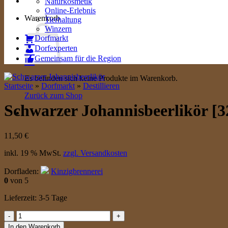
Naturkosmetik
Online-Erlebnis
Warenkorb
Tierhaltung
Winzern
Dorfmarkt
Dorfexperten
Gemeinsam für die Region
Es befinden sich keine Produkte im Warenkorb.
Startseite
»
Dorfmarkt
»
Destillieren
Zurück zum Shop
Schwarzer Johannisbeerlikör [32
11,50
€
inkl. 19 % MwSt.
zzgl. Versandkosten
Dorfladen:
Kinzigbrennerei
0
von 5
Lieferzeit:
3-5 Tage
Schwarzer
Johannisbeerlikör
In den Warenkorb