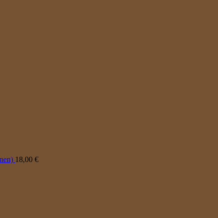
onen)
18,00
€