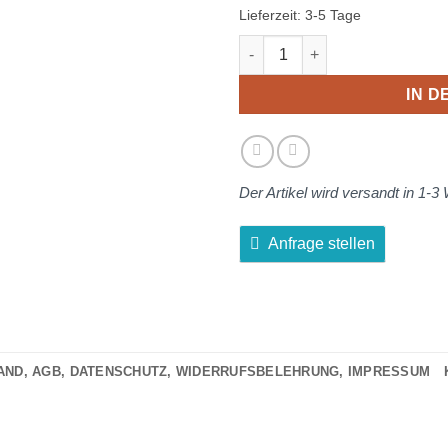
0
Lieferzeit:
3-5 Tage
von
Sauerkirschlikör [32,86€/l] Me
5
IN 
Der Artikel wird versandt in 1-
Anfrage stellen
AND, AGB, DATENSCHUTZ, WIDERRUFSBELEHRUNG, IMPRESSUM