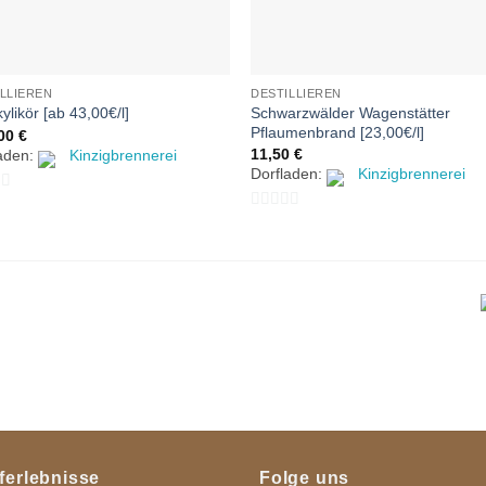
LLIEREN
DESTILLIEREN
Schwarzwälder Wagenstätter
ylikör [ab 43,00€/l]
Pflaumenbrand [23,00€/l]
,00
€
11,50
€
laden:
Kinzigbrennerei
Dorfladen:
Kinzigbrennerei
0
von
5
ferlebnisse
Folge uns