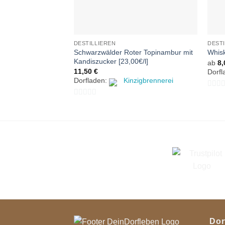
DESTILLIEREN
DESTI
Schwarzwälder Roter Topinambur mit
Whisk
Kandiszucker [23,00€/l]
ab
8
11,50
€
Dorf
Dorfladen:
Kinzigbrennerei
0
0
von
von
5
5
Dor