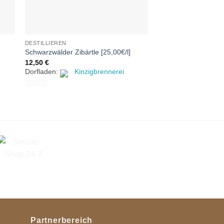
DESTILLIEREN
Schwarzwälder Zibärtle [25,00€/l]
12,50
€
Dorfladen:
Kinzigbrennerei
0
von
5
Partnerbereich