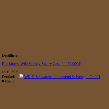
Destillieren
Blackforest Wild Whisky Sherry Cask [ab 79,00€/l]
ab
19,50
€
Dorfladen:
WILD Schwarzwaldbrennerei & Weingut GmbH
0
von 5