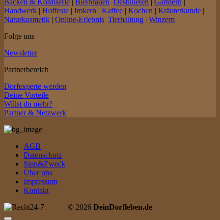
Backen & Konfiserie
|
Bierbrauen
Destillieren
|
Gärtnern
|
Handwerk
|
Hoffeste
|
Imkern
|
Kaffee
|
Kochen
|
Kräuterkunde |
Naturkosmetik
|
Online-Erlebnis
Tierhaltung
|
Winzern
Folge uns
Newsletter
Partnerbereich
Dorfexperte werden
Deine Vorteile
Willst du mehr?
Partner & Netzwerk
AGB
Datenschutz
Sinn&Zweck
Über uns
Impressum
Kontakt
© 2026
DeinDorfleben.de