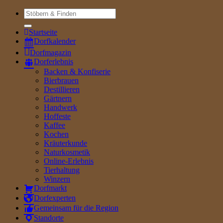
Suche
nach:
Startseite
Dorfkalender
Dorfmagazin
Dorferlebnis
Backen & Konfiserie
Bierbrauen
Destillieren
Gärtnern
Handwerk
Hoffeste
Kaffee
Kochen
Kräuterkunde
Naturkosmetik
Online-Erlebnis
Tierhaltung
Winzern
Dorfmarkt
Dorfexperten
Gemeinsam für die Region
Standorte