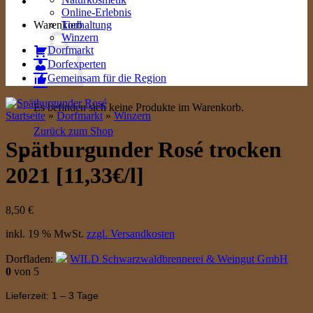
Online-Erlebnis
Warenkorb
Tierhaltung
Winzern
Dorfmarkt
Dorfexperten
Gemeinsam für die Region
Es befinden sich keine Produkte im Warenkorb.
Startseite
»
Dorfmarkt
»
Winzern
Zurück zum Shop
Spätburgunder Rosé trocken
2021 [11,33€/l]
8,50
€
inkl. 19 % MwSt.
zzgl. Versandkosten
Dorfladen:
WILD Schwarzwaldbrennerei & Weingut GmbH
0
von 5
Lieferzeit: 1 – 3 Tage