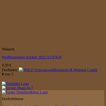
Winzern
Weißburgunder trocken 2021 [12,67€/l]
9,50
€
Dorfladen:
WILD Schwarzwaldbrennerei & Weingut GmbH
0
von 5
Dorferlebnisse