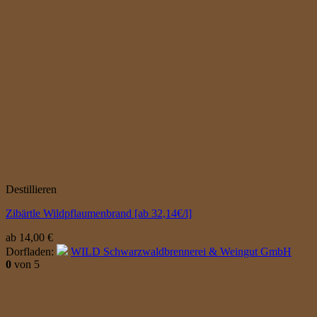
Destillieren
Zibärtle Wildpflaumenbrand [ab 32,14€/l]
ab
14,00
€
Dorfladen:
WILD Schwarzwaldbrennerei & Weingut GmbH
0
von 5