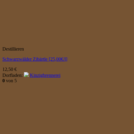
Destillieren
Schwarzwälder Zibärtle [25,00€/l]
12,50
€
Dorfladen:
Kinzigbrennerei
0
von 5