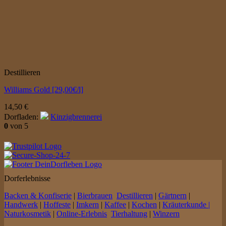
Destillieren
Williams Gold [29,00€/l]
14,50
€
Dorfladen:
Kinzigbrennerei
0
von 5
Dorferlebnisse
Backen & Konfiserie
|
Bierbrauen
Destillieren
|
Gärtnern
|
Handwerk
|
Hoffeste
|
Imkern
|
Kaffee
|
Kochen
|
Kräuterkunde |
Naturkosmetik
|
Online-Erlebnis
Tierhaltung
|
Winzern