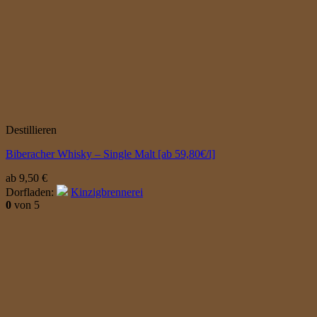
Destillieren
Biberacher Whisky – Single Malt [ab 59,80€/l]
ab
9,50
€
Dorfladen:
Kinzigbrennerei
0
von 5