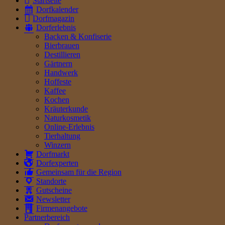
Startseite
Dorfkalender
Dorfmagazin
Dorferlebnis
Backen & Konfiserie
Bierbrauen
Destillieren
Gärtnern
Handwerk
Hoffeste
Kaffee
Kochen
Kräuterkunde
Naturkosmetik
Online-Erlebnis
Tierhaltung
Winzern
Dorfmarkt
Dorfexperten
Gemeinsam für die Region
Standorte
Gutscheine
Newsletter
Firmenangebote
Partnerbereich