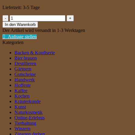
Lieferzeit:
3-5 Tage
Schwarzwälder
Roter
In den Warenkorb
Topinambur
Der Artikel wird versandt in 1-3 Werktagen
mit
Anfrage stellen
Kandiszucker
Kategorien
[23,00€/l]
Menge
Backen & Konfiserie
Bier brauen
Destillieren
Gärtnern
Gutscheine
Handwerk
Hoffeste
Kaffee
Kochen
Kräuterkunde
Kunst
Naturkosmetik
Online-Erlebnis
Tierhaltung
Winzern
Zigarren drehen