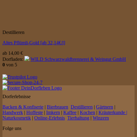
Destillieren
Altes Pflümli-Gold [ab 32,14€/l]
ab
14,00
€
Dorfladen:
WILD Schwarzwaldbrennerei & Weingut GmbH
0
von 5
Dorferlebnisse
Backen & Konfiserie
|
Bierbrauen
Destillieren
|
Gärtnern
|
Handwerk
|
Hoffeste
|
Imkern
|
Kaffee
|
Kochen
|
Kräuterkunde |
Naturkosmetik
|
Online-Erlebnis
Tierhaltung
|
Winzern
Folge uns