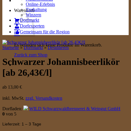
Online-Erlebnis
Tierhaltung
Warenkorb
Winzern
Dorfmarkt
Dorfexperten
Gemeinsam für die Region
Es befinden sich keine Produkte im Warenkorb.
Startseite
»
Dorfmarkt
»
Destillieren
Zurück zum Shop
Schwarzer Johannisbeerlikör
[ab 26,43€/l]
ab
13,00
€
inkl. MwSt.
zzgl. Versandkosten
Dorfladen:
WILD Schwarzwaldbrennerei & Weingut GmbH
0
von 5
Lieferzeit: 1 – 3 Tage