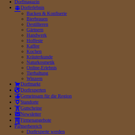
Dorfmagazin
Dorferlebnis
Backen & Konfiserie
Bierbrauen
Destillieren
Gärtnern
Handwerk
Hoffeste
Kaffee
Kochen
Kräuterkunde
Naturkosmetik
Online-Erlebnis
Tierhaltung
Winzern
Dorfmarkt
Dorfexperten
Gemeinsam für die Region
Standorte
Gutscheine
Newsletter
Firmenangebote
Partnerbereich
Dorfexperte werden