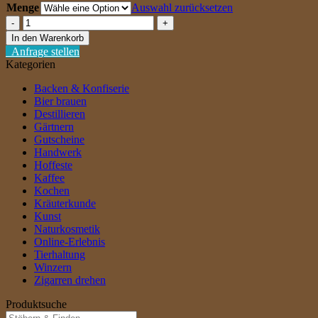
Menge
Auswahl zurücksetzen
Schwarzer
Johannisbeerlikör
In den Warenkorb
[ab
Anfrage stellen
26,43€/l]
Kategorien
Menge
Backen & Konfiserie
Bier brauen
Destillieren
Gärtnern
Gutscheine
Handwerk
Hoffeste
Kaffee
Kochen
Kräuterkunde
Kunst
Naturkosmetik
Online-Erlebnis
Tierhaltung
Winzern
Zigarren drehen
Produktsuche
Suche