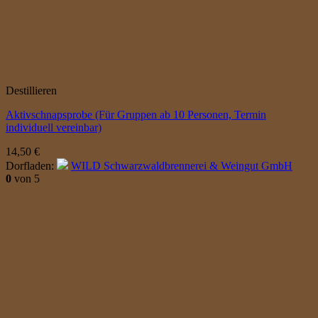
Destillieren
Aktivschnapsprobe (Für Gruppen ab 10 Personen, Termin
individuell vereinbar)
14,50
€
Dorfladen:
WILD Schwarzwaldbrennerei & Weingut GmbH
0
von 5