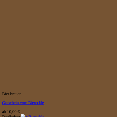
Bier brauen
Gutschein vom Biereckle
ab
10,00
€
Dorfladen:
s'Biereckle