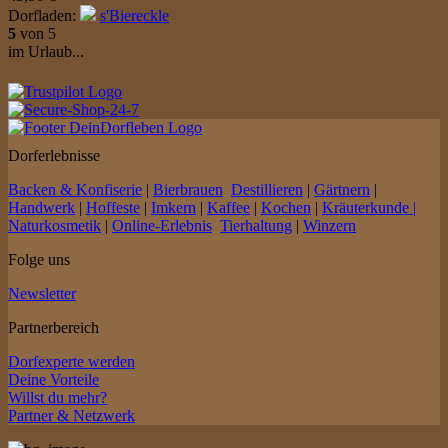
Dorfladen:
s'Biereckle
5
von 5
im Urlaub...
Dorferlebnisse
Backen & Konfiserie
|
Bierbrauen
Destillieren
|
Gärtnern
|
Handwerk
|
Hoffeste
|
Imkern
|
Kaffee
|
Kochen
|
Kräuterkunde |
Naturkosmetik
|
Online-Erlebnis
Tierhaltung
|
Winzern
Folge uns
Newsletter
Partnerbereich
Dorfexperte werden
Deine Vorteile
Willst du mehr?
Partner & Netzwerk