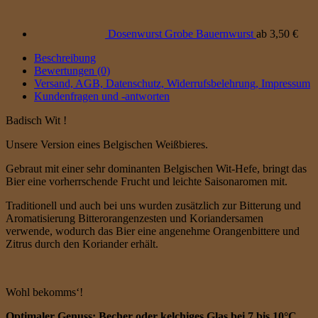
Dosenwurst Grobe Bauernwurst
ab
3,50
€
Beschreibung
Bewertungen (0)
Versand, AGB, Datenschutz, Widerrufsbelehrung, Impressum
Kundenfragen und -antworten
Badisch Wit !
Unsere Version eines Belgischen Weißbieres.
Gebraut mit einer sehr dominanten Belgischen Wit-Hefe, bringt das
Bier eine vorherrschende Frucht und leichte Saisonaromen mit.
Traditionell und auch bei uns wurden zusätzlich zur Bitterung und
Aromatisierung Bitterorangenzesten und Koriandersamen
verwende, wodurch das Bier eine angenehme Orangenbittere und
Zitrus durch den Koriander erhält.
Wohl bekomms‘!
Optimaler Genuss: Becher oder kelchiges Glas bei 7 bis 10°C