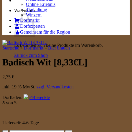
Online-Erlebnis
Tierhaltung
Warenkorb
Winzern
Dorfmarkt
Dorfexperten
Gemeinsam für die Region
Es befinden sich keine Produkte im Warenkorb.
Startseite
»
Dorfmarkt
»
Bier brauen
Zurück zum Shop
Badisch Wit [8,33€L]
2,75
€
inkl. 19 % MwSt.
zzgl. Versandkosten
Dorfladen:
s'Biereckle
5
von 5
Lieferzeit:
4-6 Tage