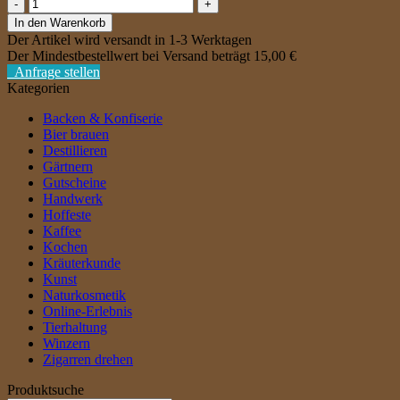
Badisch
Wit
In den Warenkorb
[8,33€L]
Der Artikel wird versandt in 1-3 Werktagen
Menge
Der Mindestbestellwert bei Versand beträgt
15,00
€
Anfrage stellen
Kategorien
Backen & Konfiserie
Bier brauen
Destillieren
Gärtnern
Gutscheine
Handwerk
Hoffeste
Kaffee
Kochen
Kräuterkunde
Kunst
Naturkosmetik
Online-Erlebnis
Tierhaltung
Winzern
Zigarren drehen
Produktsuche