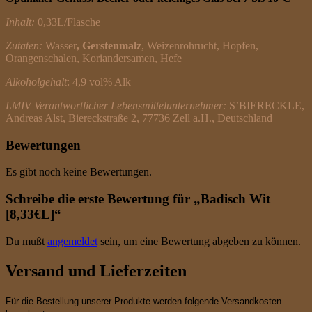
Inhalt:
0,33L/Flasche
Zutaten:
Wasser
, Gerstenmalz
, Weizenrohrucht, Hopfen,
Orangenschalen, Koriandersamen, Hefe
Alkoholgehalt
: 4,9 vol% Alk
LMIV Verantwortlicher Lebensmittelunternehmer:
S’BIERECKLE,
Andreas Alst, Biereckstraße 2, 77736 Zell a.H., Deutschland
Bewertungen
Es gibt noch keine Bewertungen.
Schreibe die erste Bewertung für „Badisch Wit
[8,33€L]“
Du mußt
angemeldet
sein, um eine Bewertung abgeben zu können.
Versand und Lieferzeiten
Für die Bestellung unserer Produkte werden folgende Versandkosten