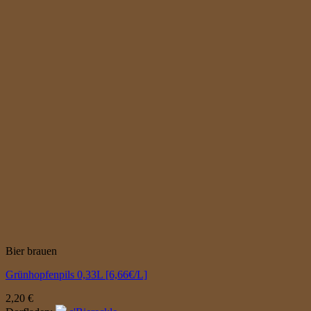
Bier brauen
Grünhopfenpils 0,33L [6,66€/L]
2,20
€