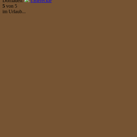
Dorfladen:
s'Biereckle
5
von 5
im Urlaub...