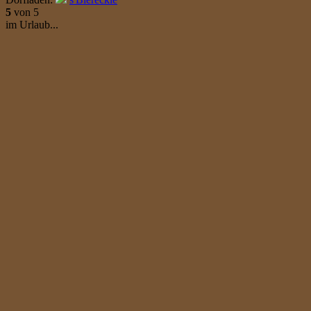
5
von 5
im Urlaub...