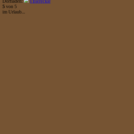
Dorfladen:
s'Biereckle
5
von 5
im Urlaub...