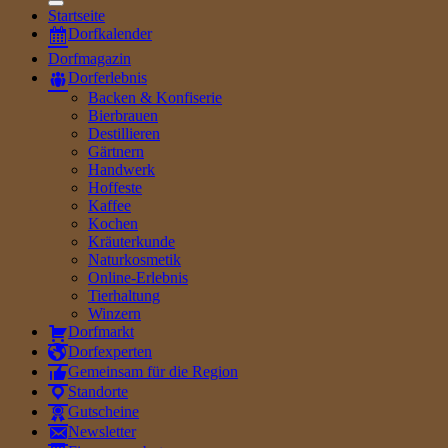
Startseite
Dorfkalender
Dorfmagazin
Dorferlebnis
Backen & Konfiserie
Bierbrauen
Destillieren
Gärtnern
Handwerk
Hoffeste
Kaffee
Kochen
Kräuterkunde
Naturkosmetik
Online-Erlebnis
Tierhaltung
Winzern
Dorfmarkt
Dorfexperten
Gemeinsam für die Region
Standorte
Gutscheine
Newsletter