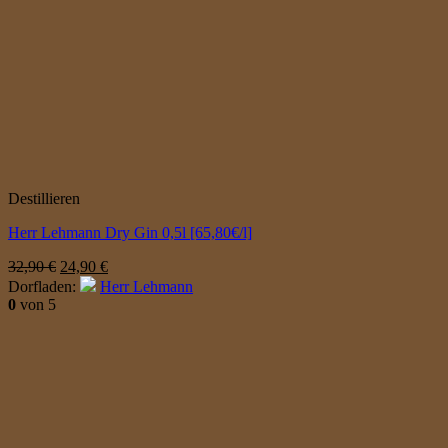
Destillieren
Herr Lehmann Dry Gin 0,5l [65,80€/l]
Ursprünglicher
Aktueller
32,90
€
24,90
€
Preis
Preis
Dorfladen:
Herr Lehmann
war:
ist:
0
von 5
32,90 €
24,90 €.