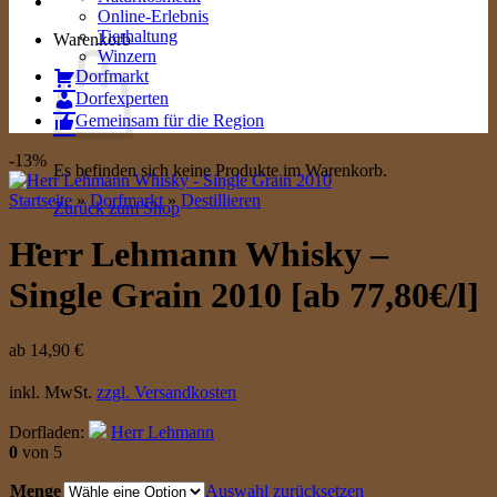
Online-Erlebnis
Tierhaltung
Warenkorb
Winzern
Dorfmarkt
Dorfexperten
Gemeinsam für die Region
-13%
Es befinden sich keine Produkte im Warenkorb.
Startseite
»
Dorfmarkt
»
Destillieren
Zurück zum Shop
Herr Lehmann Whisky –
Single Grain 2010 [ab 77,80€/l]
ab
14,90
€
inkl. MwSt.
zzgl. Versandkosten
Dorfladen:
Herr Lehmann
0
von 5
Menge
Auswahl zurücksetzen