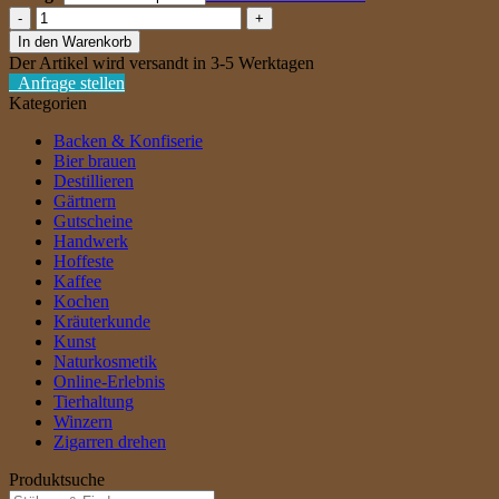
Herr
Lehmann
In den Warenkorb
Whisky
Der Artikel wird versandt in 3-5 Werktagen
-
Anfrage stellen
Single
Kategorien
Grain
2010
Backen & Konfiserie
[ab
Bier brauen
77,80€/l]
Destillieren
Menge
Gärtnern
Gutscheine
Handwerk
Hoffeste
Kaffee
Kochen
Kräuterkunde
Kunst
Naturkosmetik
Online-Erlebnis
Tierhaltung
Winzern
Zigarren drehen
Produktsuche
Suche