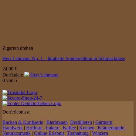
Zigarren drehen
Herr Lehmann No. 1 – limitierte Sonderedition in Schmuckdose
24,00
€
Dorfladen:
Herr Lehmann
0
von 5
Dorferlebnisse
Backen & Konfiserie
|
Bierbrauen
Destillieren
|
Gärtnern
|
Handwerk
|
Hoffeste
|
Imkern
|
Kaffee
|
Kochen
|
Kräuterkunde |
Naturkosmetik
|
Online-Erlebnis
Tierhaltung
|
Winzern