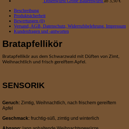
Dosenwurst Grobe Bauernwurst
ab
3,50
€
Beschreibung
Produktsicherheit
Bewertungen (0)
Versand, AGB, Datenschutz, Widerrufsbelehrung, Impressum
Kundenfragen und -antworten
Bratapfellikör
Bratapfellikör aus dem Schwarzwald mit Düften von Zimt,
Weihnachtlich und frisch gereiftem Apfel.
SENSORIK
Geruch:
Zimtig, Weihnachtlich, nach frischem gereiftem
Apfel
Geschmack:
fruchtig-süß, zimtig und winterlich
Abgang:
lang anhaltende Weihnachtsgewürze