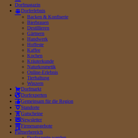
Dorfmagazin
Dorferlebnis
Backen & Konfiserie
Bierbrauen
Destillieren
Gärtnern
Handwerk
Hoffeste
Kaffee
Kochen
Kräuterkunde
Naturkosmetik
Online-Erlebnis
Tierhaltung
Winzern
Dorfmarkt
Dorfexperten
Gemeinsam für die Region
Standorte
Gutscheine
Newsletter
Firmenangebote
Partnerbereich
Dorfexperte werden