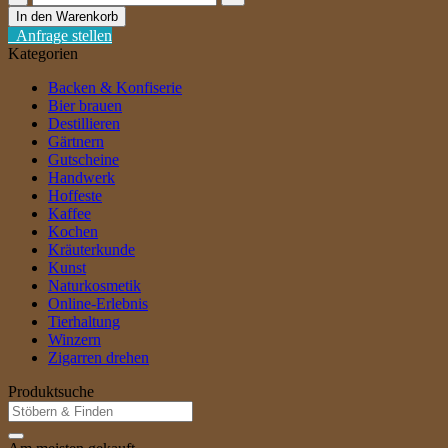
[ab
In den Warenkorb
27,86
Anfrage stellen
€/l]
Kategorien
Menge
Backen & Konfiserie
Bier brauen
Destillieren
Gärtnern
Gutscheine
Handwerk
Hoffeste
Kaffee
Kochen
Kräuterkunde
Kunst
Naturkosmetik
Online-Erlebnis
Tierhaltung
Winzern
Zigarren drehen
Produktsuche
Suche
nach: