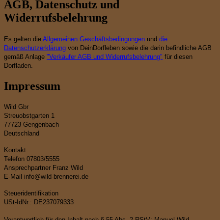
AGB, Datenschutz und
Widerrufsbelehrung
Es gelten die
Allgemeinen Geschäftsbedingungen
und
die
Datenschutzerklärung
von DeinDorfleben sowie die darin befindliche AGB
gemäß Anlage
"Verkäufer AGB und Widerrufsbelehrung"
für diesen
Dorfladen.
Impressum
Wild Gbr
Streuobstgarten 1
77723 Gengenbach
Deutschland
Kontakt
Telefon 07803/5555
Ansprechpartner Franz Wild
E-Mail info@wild-brennerei.de
Steueridentifikation
USt-IdNr.: DE237079333
Verantwortlich für den Inhalt nach § 55 Abs. 2 RStV: Manuel Wild.