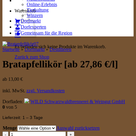
Online-Erlebnis
Tierhaltung
Warenkorb
Winzern
Dorfmarkt
Dorfexperten
Gemeinsam für die Region
Es befinden sich keine Produkte im Warenkorb.
Startseite
»
Dorfmarkt
»
Destillieren
Zurück zum Shop
Bratapfellikör [ab 27,86 €/l]
ab
13,00
€
inkl. MwSt.
zzgl. Versandkosten
Dorfladen:
WILD Schwarzwaldbrennerei & Weingut GmbH
0
von 5
Lieferzeit: 1 – 3 Tage
Menge
Auswahl zurücksetzen
Bratapfellikör