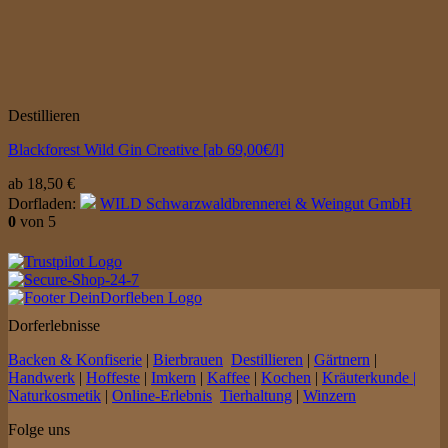
Destillieren
Blackforest Wild Gin Creative [ab 69,00€/l]
ab
18,50
€
Dorfladen:
WILD Schwarzwaldbrennerei & Weingut GmbH
0
von 5
Dorferlebnisse
Backen & Konfiserie
|
Bierbrauen
Destillieren
|
Gärtnern
|
Handwerk
|
Hoffeste
|
Imkern
|
Kaffee
|
Kochen
|
Kräuterkunde |
Naturkosmetik
|
Online-Erlebnis
Tierhaltung
|
Winzern
Folge uns