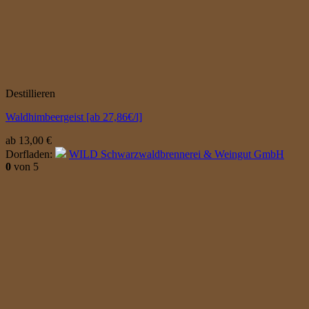
Destillieren
Waldhimbeergeist [ab 27,86€/l]
ab
13,00
€
Dorfladen:
WILD Schwarzwaldbrennerei & Weingut GmbH
0
von 5