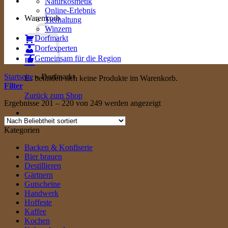
Naturkosmetik
Online-Erlebnis
Warenkorb
Tierhaltung
Winzern
Dorfmarkt
Dorfexperten
Gemeinsam für die Region
Startseite
»
Dorfmarkt
Es befinden sich keine Produkte im Warenkorb.
Filter
Zurück zum Shop
Nach
Ergebnisse 201 – 220 von 249 werden angezeigt
Beliebtheit
sortiert
Kategorien
Backen & Konfiserie
Bier brauen
Destillieren
Gärtnern
Gutscheine
Handwerk
Hoffeste
Kaffee
Kochen