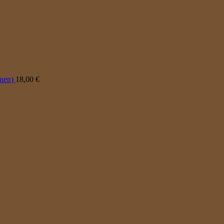
onen)
18,00
€