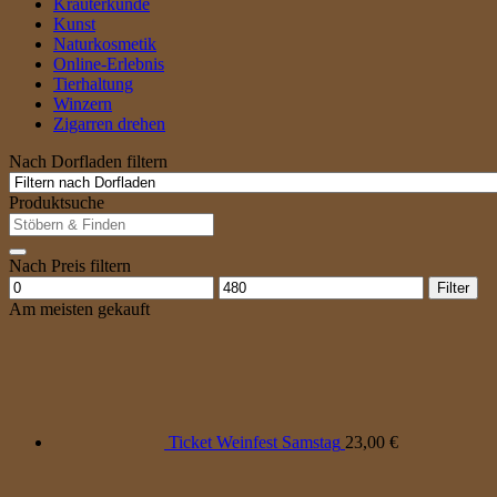
Kräuterkunde
Kunst
Naturkosmetik
Online-Erlebnis
Tierhaltung
Winzern
Zigarren drehen
Nach Dorfladen filtern
Produktsuche
Suche
nach:
Nach Preis filtern
Min.
Max.
Filter
Preis
Preis
Am meisten gekauft
Ticket Weinfest Samstag
23,00
€