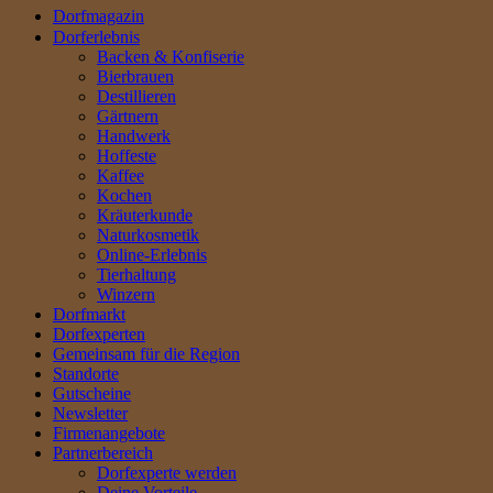
Dorfmagazin
Dorferlebnis
Backen & Konfiserie
Bierbrauen
Destillieren
Gärtnern
Handwerk
Hoffeste
Kaffee
Kochen
Kräuterkunde
Naturkosmetik
Online-Erlebnis
Tierhaltung
Winzern
Dorfmarkt
Dorfexperten
Gemeinsam für die Region
Standorte
Gutscheine
Newsletter
Firmenangebote
Partnerbereich
Dorfexperte werden
Deine Vorteile