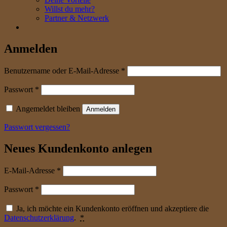
Willst du mehr?
Partner & Netzwerk
Anmelden
erforderlich
Benutzername oder E-Mail-Adresse
*
erforderlich
Passwort
*
Angemeldet bleiben
Anmelden
Passwort vergessen?
Neues Kundenkonto anlegen
erforderlich
E-Mail-Adresse
*
erforderlich
Passwort
*
Ja, ich möchte ein Kundenkonto eröffnen und akzeptiere die
Datenschutzerklärung
.
*