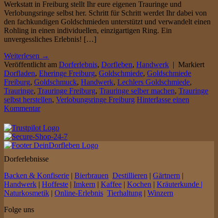
Werkstatt in Freiburg stellt Ihr eure eigenen Trauringe und
Verlobungsringe selbst her. Schritt für Schritt werdet Ihr dabei von
den fachkundigen Goldschmieden unterstützt und verwandelt einen
Rohling in einen individuellen, einzigartigen Ring. Ein
unvergessliches Erlebnis! […]
Weiterlesen
→
Veröffentlicht am
Dorferlebnis
,
Dorfleben
,
Handwerk
|
Markiert
Dorfladen
,
Eheringe Freiburg
,
Goldschmiede
,
Goldschmiede
Freiburg
,
Goldschmuck
,
Handwerk
,
Lechlers Goldschmiede
,
Trauringe
,
Trauringe Freiburg
,
Trauringe selber machen
,
Trauringe
selbst herstellen
,
Verlobungsringe Freiburg
Hinterlasse einen
Kommentar
Dorferlebnisse
Backen & Konfiserie
|
Bierbrauen
Destillieren
|
Gärtnern
|
Handwerk
|
Hoffeste
|
Imkern
|
Kaffee
|
Kochen
|
Kräuterkunde |
Naturkosmetik
|
Online-Erlebnis
Tierhaltung
|
Winzern
Folge uns