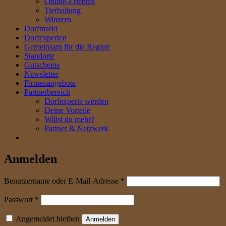
Online-Erlebnis
Tierhaltung
Winzern
Dorfmarkt
Dorfexperten
Gemeinsam für die Region
Standorte
Gutscheine
Newsletter
Firmenangebote
Partnerbereich
Dorfexperte werden
Deine Vorteile
Willst du mehr?
Partner & Netzwerk
Anmelden
erforderlich
Benutzername oder E-Mail-Adresse
*
erforderlich
Passwort
*
Angemeldet bleiben
Anmelden