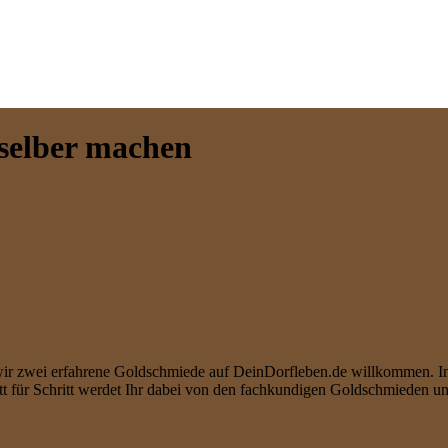
selber machen
r zwei erfahrene Goldschmiede auf DeinDorfleben.de willkommen. In d
ritt für Schritt werdet Ihr dabei von den fachkundigen Goldschmieden un