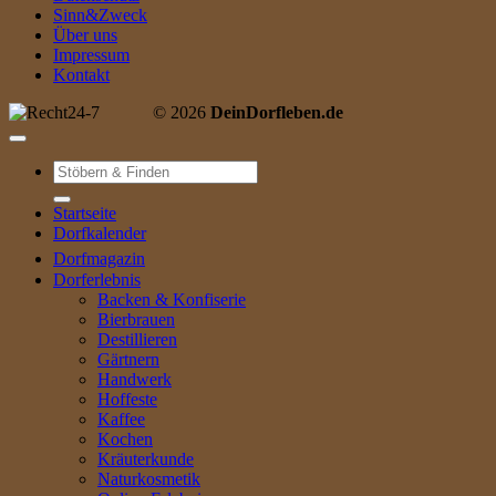
Sinn&Zweck
Über uns
Impressum
Kontakt
© 2026
DeinDorfleben.de
Suche
nach:
Startseite
Dorfkalender
Dorfmagazin
Dorferlebnis
Backen & Konfiserie
Bierbrauen
Destillieren
Gärtnern
Handwerk
Hoffeste
Kaffee
Kochen
Kräuterkunde
Naturkosmetik