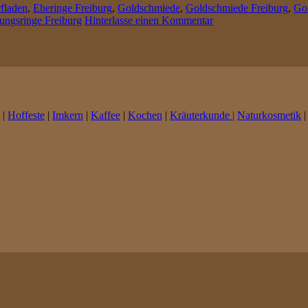
fladen
,
Eheringe Freiburg
,
Goldschmiede
,
Goldschmiede Freiburg
,
Go
ungsringe Freiburg
Hinterlasse einen Kommentar
|
Hoffeste
|
Imkern
|
Kaffee
|
Kochen
|
Kräuterkunde |
Naturkosmetik