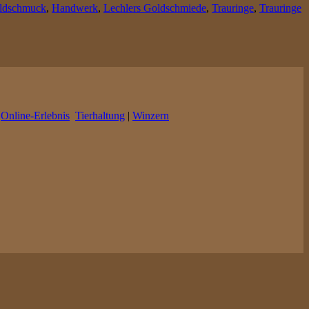
ldschmuck
,
Handwerk
,
Lechlers Goldschmiede
,
Trauringe
,
Trauringe
|
Online-Erlebnis
Tierhaltung
|
Winzern