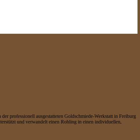
er professionell ausgestatteten Goldschmiede-Werkstatt in Freiburg
terstützt und verwandelt einen Rohling in einen individuellen,