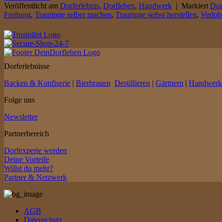
Veröffentlicht am
Dorferlebnis
,
Dorfleben
,
Handwerk
|
Markiert
Dor
Freiburg
,
Trauringe selber machen
,
Trauringe selbst herstellen
,
Verlob
Dorferlebnisse
Backen & Konfiserie
|
Bierbrauen
Destillieren
|
Gärtnern
|
Handwerk
Folge uns
Newsletter
Partnerbereich
Dorfexperte werden
Deine Vorteile
Willst du mehr?
Partner & Netzwerk
AGB
Datenschutz