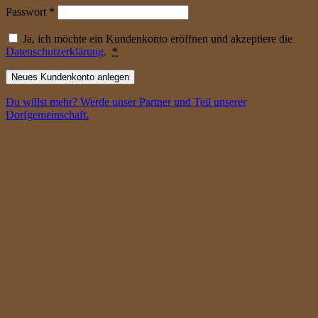
erforderlich
Passwort
*
Ja, ich möchte ein Kundenkonto eröffnen und akzeptiere die
Datenschutzerklärung
.
*
Neues Kundenkonto anlegen
Du willst mehr? Werde unser Partner und Teil unserer
Dorfgemeinschaft.