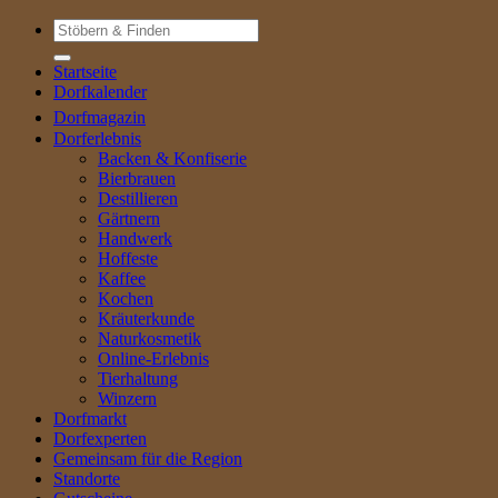
Suche
nach:
Startseite
Dorfkalender
Dorfmagazin
Dorferlebnis
Backen & Konfiserie
Bierbrauen
Destillieren
Gärtnern
Handwerk
Hoffeste
Kaffee
Kochen
Kräuterkunde
Naturkosmetik
Online-Erlebnis
Tierhaltung
Winzern
Dorfmarkt
Dorfexperten
Gemeinsam für die Region
Standorte