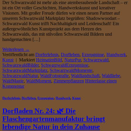
Der Schwarzwald ist mehr als eine atemberaubende Landschaft – er
ist ein Ort voller Geschichten, Handwerkskunst und kreativer
Visionen. Mit großer Freude dürfen wir einen neuen Partner auf
unserem Schwarzwald Marktplatz begrüßen: Shadowwoodart –
Schwarzwald Kunst trifft Nachhaltigkeit und Leidenschaft! Ein
außergewöhnliches Kunstprojekt aus dem Herzen des
Schwarzwalds, das mit stilvollen Schwarzwald Bildern und
handgemachten […]
Weiterlesen
→
Veröffentlicht am
Dorferlebnis
,
Dorfleben
,
Erzeugnisse
,
Handwerk
,
Kunst
|
Markiert
HeimatimBild
,
NaturPur
,
Schwarzwald
,
SchwarzwaldBilder
,
SchwarzwaldErzeugnisse
,
SchwarzwaldMarktplatz
,
SchwarzwaldMomente
,
SchwarzwaldNatur
,
WaldFotografie
,
Waldlandschaft
,
Waldliebe
,
WaldMagie
,
WaldMoment
,
Zimmerpflanzen
Hinterlasse einen
Kommentar
Dorferlebnis
,
Dorfleben
,
Erzeugnisse
,
Handwerk
,
Kunst
Dorfladen Nr. 24: 🌿 Die
Flaschengartenmanufaktur bringt
lebendige Natur in dein Zuhause