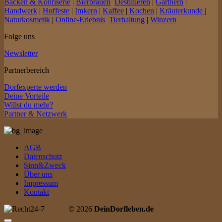
Backen & Konfiserie
|
Bierbrauen
Destillieren
|
Gärtnern
|
Handwerk
|
Hoffeste
|
Imkern
|
Kaffee
|
Kochen
|
Kräuterkunde |
Naturkosmetik
|
Online-Erlebnis
Tierhaltung
|
Winzern
Folge uns
Newsletter
Partnerbereich
Dorfexperte werden
Deine Vorteile
Willst du mehr?
Partner & Netzwerk
AGB
Datenschutz
Sinn&Zweck
Über uns
Impressum
Kontakt
© 2026
DeinDorfleben.de