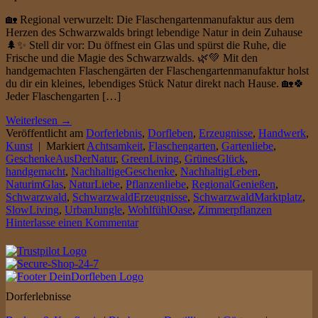
🏡 Regional verwurzelt: Die Flaschengartenmanufaktur aus dem
Herzen des Schwarzwalds bringt lebendige Natur in dein Zuhause
🌲✨ Stell dir vor: Du öffnest ein Glas und spürst die Ruhe, die
Frische und die Magie des Schwarzwalds. 🌿💚 Mit den
handgemachten Flaschengärten der Flaschengartenmanufaktur holst
du dir ein kleines, lebendiges Stück Natur direkt nach Hause. 🏡🍀
Jeder Flaschengarten […]
Weiterlesen
→
Veröffentlicht am
Dorferlebnis
,
Dorfleben
,
Erzeugnisse
,
Handwerk
,
Kunst
|
Markiert
Achtsamkeit
,
Flaschengarten
,
Gartenliebe
,
GeschenkeAusDerNatur
,
GreenLiving
,
GrünesGlück
,
handgemacht
,
NachhaltigeGeschenke
,
NachhaltigLeben
,
NaturimGlas
,
NaturLiebe
,
Pflanzenliebe
,
RegionalGenießen
,
Schwarzwald
,
SchwarzwaldErzeugnisse
,
SchwarzwaldMarktplatz
,
SlowLiving
,
UrbanJungle
,
WohlfühlOase
,
Zimmerpflanzen
Hinterlasse einen Kommentar
Dorferlebnisse