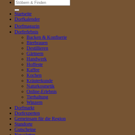
Suche
nach:
Startseite
Dorfkalender
Dorfmagazin
Dorferlebnis
Backen & Konfiserie
Bierbrauen
Destillieren
Gärtnern
Handwerk
Hoffeste
Kaffee
Kochen
Kräuterkunde
Naturkosmetik
Online-Erlebnis
Tierhaltung
Winzern
Dorfmarkt
Dorfexperten
Gemeinsam für die Region
Standorte
Gutscheine
Newsletter