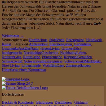
🏡 Regional verwurzelt: Die Flaschengartenmanufaktur aus dem
Herzen des Schwarzwalds bringt lebendige Natur in dein Zuhause
🌲✨ Stell dir vor: Du öffnest ein Glas und spürst die Ruhe, die
Frische und die Magie des Schwarzwalds. 🌿💚 Mit den
handgemachten Flaschengärten der Flaschengartenmanufaktur holst
du dir ein kleines, lebendiges Stück Natur direkt nach Hause. 🏡🍀
Jeder Flaschengarten […]
Weiterlesen
→
Veröffentlicht am
Dorferlebnis
,
Dorfleben
,
Erzeugnisse
,
Handwerk
,
Kunst
|
Markiert
Achtsamkeit
,
Flaschengarten
,
Gartenliebe
,
GeschenkeAusDerNatur
,
GreenLiving
,
GrünesGlück
,
handgemacht
,
NachhaltigeGeschenke
,
NachhaltigLeben
,
NaturimGlas
,
NaturLiebe
,
Pflanzenliebe
,
RegionalGenießen
,
Schwarzwald
,
SchwarzwaldErzeugnisse
,
SchwarzwaldMarktplatz
,
SlowLiving
,
UrbanJungle
,
WohlfühlOase
,
Zimmerpflanzen
Hinterlasse einen Kommentar
Dorferlebnisse
Backen & Konfiserie
|
Bierbrauen
Destillieren
|
Gärtnern
|