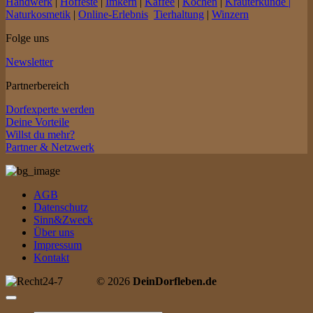
Handwerk
|
Hoffeste
|
Imkern
|
Kaffee
|
Kochen
|
Kräuterkunde |
Naturkosmetik
|
Online-Erlebnis
Tierhaltung
|
Winzern
Folge uns
Newsletter
Partnerbereich
Dorfexperte werden
Deine Vorteile
Willst du mehr?
Partner & Netzwerk
AGB
Datenschutz
Sinn&Zweck
Über uns
Impressum
Kontakt
© 2026
DeinDorfleben.de