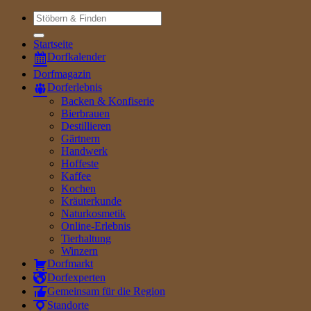
Suche
nach:
Startseite
Dorfkalender
Dorfmagazin
Dorferlebnis
Backen & Konfiserie
Bierbrauen
Destillieren
Gärtnern
Handwerk
Hoffeste
Kaffee
Kochen
Kräuterkunde
Naturkosmetik
Online-Erlebnis
Tierhaltung
Winzern
Dorfmarkt
Dorfexperten
Gemeinsam für die Region
Standorte