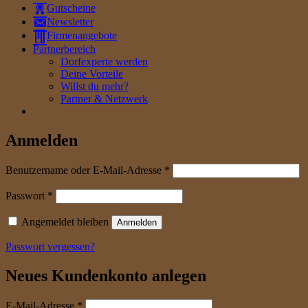
Gutscheine
Newsletter
Firmenangebote
Partnerbereich
Dorfexperte werden
Deine Vorteile
Willst du mehr?
Partner & Netzwerk
Anmelden
erforderlich
Benutzername oder E-Mail-Adresse
*
erforderlich
Passwort
*
Angemeldet bleiben
Anmelden
Passwort vergessen?
Neues Kundenkonto anlegen
erforderlich
E-Mail-Adresse
*