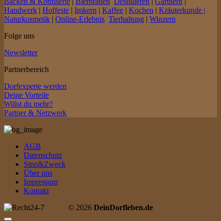
Backen & Konfiserie
|
Bierbrauen
Destillieren
|
Gärtnern
|
Handwerk
|
Hoffeste
|
Imkern
|
Kaffee
|
Kochen
|
Kräuterkunde |
Naturkosmetik
|
Online-Erlebnis
Tierhaltung
|
Winzern
Folge uns
Newsletter
Partnerbereich
Dorfexperte werden
Deine Vorteile
Willst du mehr?
Partner & Netzwerk
AGB
Datenschutz
Sinn&Zweck
Über uns
Impressum
Kontakt
© 2026
DeinDorfleben.de