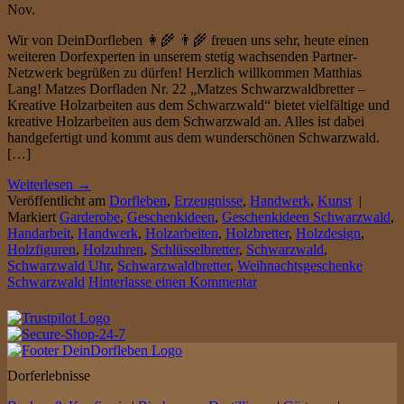
Nov.
Wir von DeinDorfleben 👩‍🌾 👨‍🌾 freuen uns sehr, heute einen
weiteren Dorfexperten in unserem stetig wachsenden Partner-
Netzwerk begrüßen zu dürfen! Herzlich willkommen Matthias
Lang! Matzes Dorfladen Nr. 22 „Matzes Schwarzwaldbretter –
Kreative Holzarbeiten aus dem Schwarzwald“ bietet vielfältige und
kreative Holzarbeiten aus dem Schwarzwald an. Alles ist dabei
handgefertigt und kommt aus dem wunderschönen Schwarzwald.
[…]
Weiterlesen
→
Veröffentlicht am
Dorfleben
,
Erzeugnisse
,
Handwerk
,
Kunst
|
Markiert
Garderobe
,
Geschenkideen
,
Geschenkideen Schwarzwald
,
Handarbeit
,
Handwerk
,
Holzarbeiten
,
Holzbretter
,
Holzdesign
,
Holzfiguren
,
Holzuhren
,
Schlüsselbretter
,
Schwarzwald
,
Schwarzwald Uhr
,
Schwarzwaldbretter
,
Weihnachtsgeschenke
Schwarzwald
Hinterlasse einen Kommentar
Dorferlebnisse