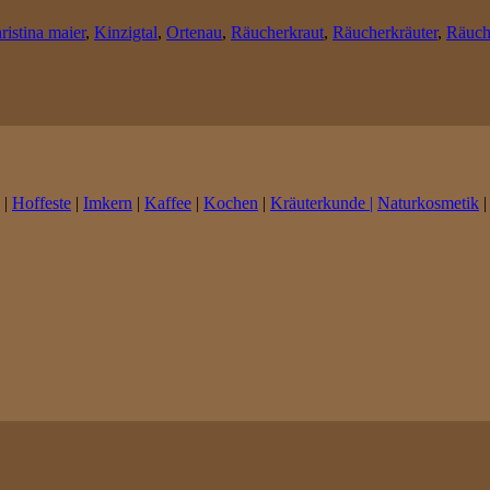
ristina maier
,
Kinzigtal
,
Ortenau
,
Räucherkraut
,
Räucherkräuter
,
Räuch
|
Hoffeste
|
Imkern
|
Kaffee
|
Kochen
|
Kräuterkunde |
Naturkosmetik