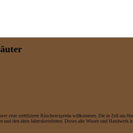
äuter
re erste zertifizierte Räucherexpertin willkommen. Die in Zell am Har
und den alten Jahreskreisfesten. Dieses alte Wissen und Handwerk ler