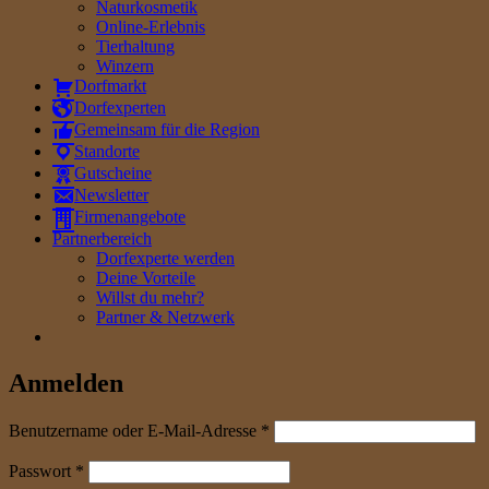
Naturkosmetik
Online-Erlebnis
Tierhaltung
Winzern
Dorfmarkt
Dorfexperten
Gemeinsam für die Region
Standorte
Gutscheine
Newsletter
Firmenangebote
Partnerbereich
Dorfexperte werden
Deine Vorteile
Willst du mehr?
Partner & Netzwerk
Anmelden
erforderlich
Benutzername oder E-Mail-Adresse
*
erforderlich
Passwort
*