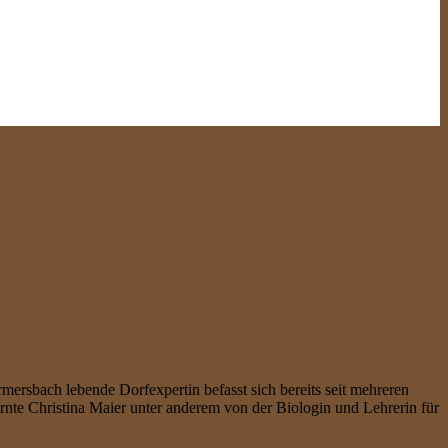
mersbach lebende Dorfexpertin befasst sich bereits seit mehreren
nte Christina Maier unter anderem von der Biologin und Lehrerin für