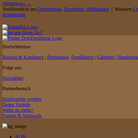
Weiterlesen
→
Veröffentlicht am
Dorferlebnis
,
Dorfleben
,
Wildkräuter
|
Markiert
Ch
Kommentar
Dorferlebnisse
Backen & Konfiserie
|
Bierbrauen
Destillieren
|
Gärtnern
|
Handwerk
Folge uns
Newsletter
Partnerbereich
Dorfexperte werden
Deine Vorteile
Willst du mehr?
Partner & Netzwerk
AGB