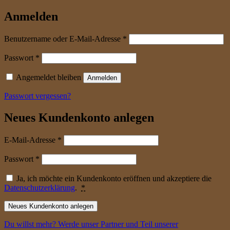
Anmelden
erforderlich
Benutzername oder E-Mail-Adresse
*
erforderlich
Passwort
*
Angemeldet bleiben
Anmelden
Passwort vergessen?
Neues Kundenkonto anlegen
erforderlich
E-Mail-Adresse
*
erforderlich
Passwort
*
Ja, ich möchte ein Kundenkonto eröffnen und akzeptiere die
Datenschutzerklärung
.
*
Neues Kundenkonto anlegen
Du willst mehr? Werde unser Partner und Teil unserer