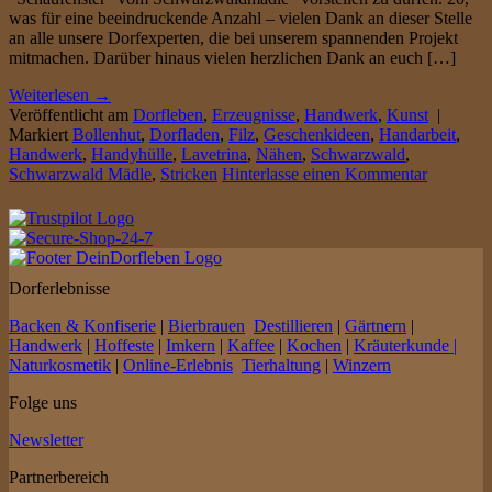
was für eine beeindruckende Anzahl – vielen Dank an dieser Stelle
an alle unsere Dorfexperten, die bei unserem spannenden Projekt
mitmachen. Darüber hinaus vielen herzlichen Dank an euch […]
Weiterlesen
→
Veröffentlicht am
Dorfleben
,
Erzeugnisse
,
Handwerk
,
Kunst
|
Markiert
Bollenhut
,
Dorfladen
,
Filz
,
Geschenkideen
,
Handarbeit
,
Handwerk
,
Handyhülle
,
Lavetrina
,
Nähen
,
Schwarzwald
,
Schwarzwald Mädle
,
Stricken
Hinterlasse einen Kommentar
Dorferlebnisse
Backen & Konfiserie
|
Bierbrauen
Destillieren
|
Gärtnern
|
Handwerk
|
Hoffeste
|
Imkern
|
Kaffee
|
Kochen
|
Kräuterkunde |
Naturkosmetik
|
Online-Erlebnis
Tierhaltung
|
Winzern
Folge uns
Newsletter
Partnerbereich