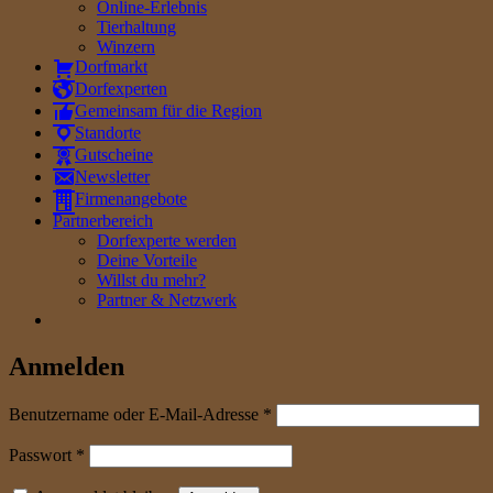
Online-Erlebnis
Tierhaltung
Winzern
Dorfmarkt
Dorfexperten
Gemeinsam für die Region
Standorte
Gutscheine
Newsletter
Firmenangebote
Partnerbereich
Dorfexperte werden
Deine Vorteile
Willst du mehr?
Partner & Netzwerk
Anmelden
erforderlich
Benutzername oder E-Mail-Adresse
*
erforderlich
Passwort
*