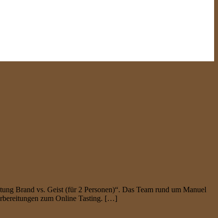
stung Brand vs. Geist (für 2 Personen)“. Das Team rund um Manuel
Vorbereitungen zum Online Tasting. […]