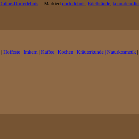
Online-Dorferlebnis
|
Markiert
dorferlebnis
,
Edelbrände
,
kenn-dein-lim
|
Hoffeste
|
Imkern
|
Kaffee
|
Kochen
|
Kräuterkunde |
Naturkosmetik