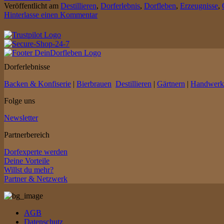
Veröffentlicht am
Destillieren
,
Dorferlebnis
,
Dorfleben
,
Erzeugnisse
,
Hinterlasse einen Kommentar
Dorferlebnisse
Backen & Konfiserie
|
Bierbrauen
Destillieren
|
Gärtnern
|
Handwerk
Folge uns
Newsletter
Partnerbereich
Dorfexperte werden
Deine Vorteile
Willst du mehr?
Partner & Netzwerk
AGB
Datenschutz