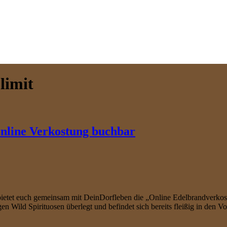
limit
nline Verkostung buchbar
d bietet euch gemeinsam mit DeinDorfleben die „Online Edelbrandverko
n Wild Spirituosen überlegt und befindet sich bereits fleißig in den 