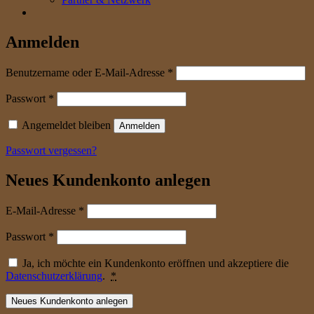
Anmelden
erforderlich
Benutzername oder E-Mail-Adresse
*
erforderlich
Passwort
*
Angemeldet bleiben
Anmelden
Passwort vergessen?
Neues Kundenkonto anlegen
erforderlich
E-Mail-Adresse
*
erforderlich
Passwort
*
Ja, ich möchte ein Kundenkonto eröffnen und akzeptiere die
Datenschutzerklärung
.
*
Neues Kundenkonto anlegen