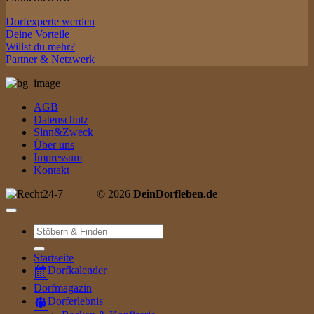
Dorfexperte werden
Deine Vorteile
Willst du mehr?
Partner & Netzwerk
AGB
Datenschutz
Sinn&Zweck
Über uns
Impressum
Kontakt
© 2026
DeinDorfleben.de
Suche
nach:
Startseite
Dorfkalender
Dorfmagazin
Dorferlebnis