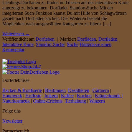
Lieblings-Dorfladen zu finden und diesen auf der interaktiven Karte
angezeigt zu bekommen. Dorfladen Standort-Suche Mit der
integrierten Such-Funktion kannst Du mit Hilfe von Schlagwörtern
gezielt nach Dorfläden suchen. Des Weiteren besteht die
Möglichkeit nach ausgewählten Kategorien zu filtern. […]
Weiterlesen
→
Veröffentlicht am
Dorfleben
|
Markiert
Dorfläden
,
Dorfladen
,
Interaktive Karte
,
Standort-Suche
,
Suche
Hinterlasse einen
Kommentar
Dorferlebnisse
Backen & Konfiserie
|
Bierbrauen
Destillieren
|
Gärtnern
|
Handwerk
|
Hoffeste
|
Imkern
|
Kaffee
|
Kochen
|
Kräuterkunde |
Naturkosmetik
|
Online-Erlebnis
Tierhaltung
|
Winzern
Folge uns
Newsletter
Partnerbereich