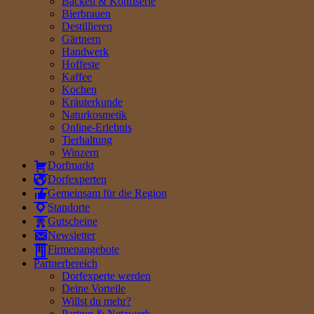
Backen & Konfiserie
Bierbrauen
Destillieren
Gärtnern
Handwerk
Hoffeste
Kaffee
Kochen
Kräuterkunde
Naturkosmetik
Online-Erlebnis
Tierhaltung
Winzern
Dorfmarkt
Dorfexperten
Gemeinsam für die Region
Standorte
Gutscheine
Newsletter
Firmenangebote
Partnerbereich
Dorfexperte werden
Deine Vorteile
Willst du mehr?
Partner & Netzwerk