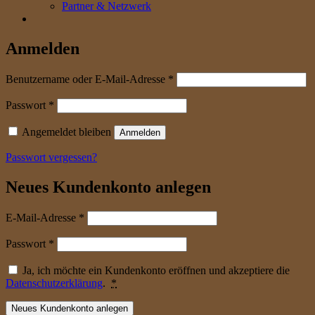
Partner & Netzwerk
Anmelden
erforderlich
Benutzername oder E-Mail-Adresse
*
erforderlich
Passwort
*
Angemeldet bleiben
Anmelden
Passwort vergessen?
Neues Kundenkonto anlegen
erforderlich
E-Mail-Adresse
*
erforderlich
Passwort
*
Ja, ich möchte ein Kundenkonto eröffnen und akzeptiere die
Datenschutzerklärung
.
*
Neues Kundenkonto anlegen