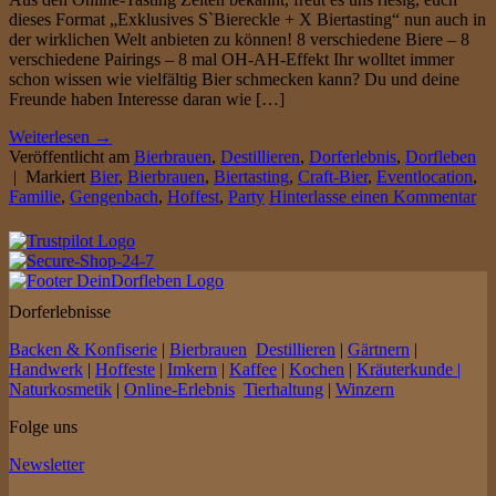
dieses Format „Exklusives S`Biereckle + X Biertasting“ nun auch in
der wirklichen Welt anbieten zu können! 8 verschiedene Biere – 8
verschiedene Pairings – 8 mal OH-AH-Effekt Ihr wolltet immer
schon wissen wie vielfältig Bier schmecken kann? Du und deine
Freunde haben Interesse daran wie […]
Weiterlesen
→
Veröffentlicht am
Bierbrauen
,
Destillieren
,
Dorferlebnis
,
Dorfleben
|
Markiert
Bier
,
Bierbrauen
,
Biertasting
,
Craft-Bier
,
Eventlocation
,
Familie
,
Gengenbach
,
Hoffest
,
Party
Hinterlasse einen Kommentar
Dorferlebnisse
Backen & Konfiserie
|
Bierbrauen
Destillieren
|
Gärtnern
|
Handwerk
|
Hoffeste
|
Imkern
|
Kaffee
|
Kochen
|
Kräuterkunde |
Naturkosmetik
|
Online-Erlebnis
Tierhaltung
|
Winzern
Folge uns
Newsletter