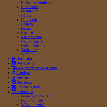
Backen & Konfiserie
Bierbrauen
Destillieren
Gärtnern
Handwerk
Hoffeste
Kaffee
Kochen
Kräuterkunde
Naturkosmetik
Online-Erlebnis
Tierhaltung
Winzern
Dorfmarkt
Dorfexperten
Gemeinsam für die Region
Standorte
Gutscheine
Newsletter
Firmenangebote
Partnerbereich
Dorfexperte werden
Deine Vorteile
Willst du mehr?