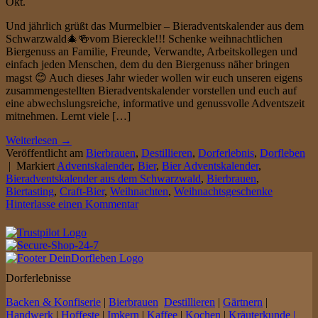
Okt.
Und jährlich grüßt das Murmelbier – Bieradventskalender aus dem
Schwarzwald🎄🍻vom Biereckle!!! Schenke weihnachtlichen
Biergenuss an Familie, Freunde, Verwandte, Arbeitskollegen und
einfach jeden Menschen, dem du den Biergenuss näher bringen
magst 😊 Auch dieses Jahr wieder wollen wir euch unseren eigens
zusammengestellten Bieradventskalender vorstellen und euch auf
eine abwechslungsreiche, informative und genussvolle Adventszeit
mitnehmen. Lernt viele […]
Weiterlesen
→
Veröffentlicht am
Bierbrauen
,
Destillieren
,
Dorferlebnis
,
Dorfleben
|
Markiert
Adventskalender
,
Bier
,
Bier Adventskalender
,
Bieradventskalender aus dem Schwarzwald
,
Bierbrauen
,
Biertasting
,
Craft-Bier
,
Weihnachten
,
Weihnachtsgeschenke
Hinterlasse einen Kommentar
Dorferlebnisse
Backen & Konfiserie
|
Bierbrauen
Destillieren
|
Gärtnern
|
Handwerk
|
Hoffeste
|
Imkern
|
Kaffee
|
Kochen
|
Kräuterkunde |