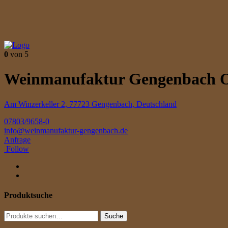
0
von 5
Weinmanufaktur Gengenbach O
Am Winzerkeller 2, 77723 Gengenbach, Deutschland
07803/9658-0
info@weinmanufaktur-gengenbach.de
Anfrage
Follow
Produktsuche
Suche
Suche
nach: