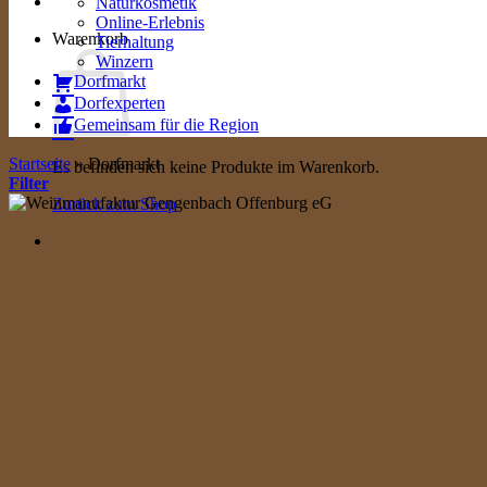
Naturkosmetik
Online-Erlebnis
Warenkorb
Tierhaltung
Winzern
Dorfmarkt
Dorfexperten
Gemeinsam für die Region
Startseite
»
Dorfmarkt
Es befinden sich keine Produkte im Warenkorb.
Filter
Zurück zum Shop