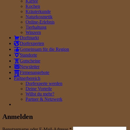
Kaffee
Kochen
Kräuterkunde
Naturkosmetik
Online-Erlebnis
Tierhaltung
Winzern
Dorfmarkt
Dorfexperten
Gemeinsam für die Region
Standorte
Gutscheine
Newsletter
Firmenangebote
Partnerbereich
Dorfexperte werden
Deine Vorteile
Willst du mehr?
Partner & Netzwerk
Anmelden
erforderlich
Benutzername oder E-Mail-Adresse
*