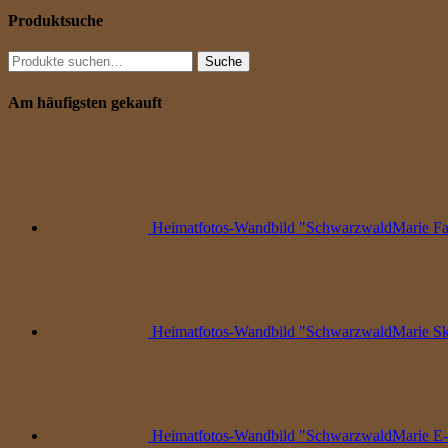
Produktsuche
Suche
Suche
nach:
Am häufigsten gekauft
Heimatfotos-Wandbild "SchwarzwaldMarie Fah
Heimatfotos-Wandbild "SchwarzwaldMarie Ski
Heimatfotos-Wandbild "SchwarzwaldMarie E-G