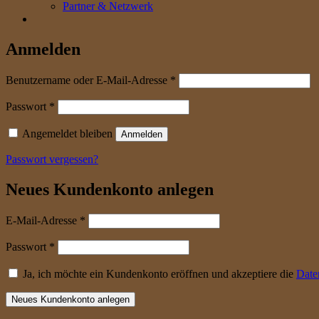
Partner & Netzwerk
Anmelden
erforderlich
Benutzername oder E-Mail-Adresse
*
erforderlich
Passwort
*
Angemeldet bleiben
Anmelden
Passwort vergessen?
Neues Kundenkonto anlegen
erforderlich
E-Mail-Adresse
*
erforderlich
Passwort
*
Ja, ich möchte ein Kundenkonto eröffnen und akzeptiere die
Date
Neues Kundenkonto anlegen