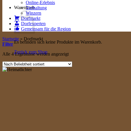
Online-Erlebnis
Warenkorb
Tierhaltung
Winzern
Dorfmarkt
Dorfexperten
Gemeinsam für die Region
Startseite
»
Dorfmarkt
Es befinden sich keine Produkte im Warenkorb.
Filter
Zurück zum Shop
Nach
Alle 4 Ergebnisse werden angezeigt
Beliebtheit
sortiert