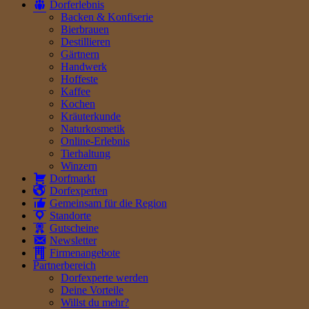
Dorferlebnis
Backen & Konfiserie
Bierbrauen
Destillieren
Gärtnern
Handwerk
Hoffeste
Kaffee
Kochen
Kräuterkunde
Naturkosmetik
Online-Erlebnis
Tierhaltung
Winzern
Dorfmarkt
Dorfexperten
Gemeinsam für die Region
Standorte
Gutscheine
Newsletter
Firmenangebote
Partnerbereich
Dorfexperte werden
Deine Vorteile
Willst du mehr?