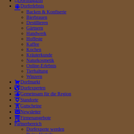
Dorfmagazin
Dorferlebnis
Backen & Konfiserie
Bierbrauen
Destillieren
Gärtnern
Handwerk
Hoffeste
Kaffee
Kochen
Kräuterkunde
Naturkosmetik
Online-Erlebnis
Tierhaltung
Winzern
Dorfmarkt
Dorfexperten
Gemeinsam für die Region
Standorte
Gutscheine
Newsletter
Firmenangebote
Partnerbereich
Dorfexperte werden