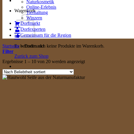
Naturkosmetik
Online-Erlebnis
Warenkorb
Tierhaltung
Winzern
Dorfmarkt
Dorfexperten
Gemeinsam für die Region
Startseite
Es befinden sich keine Produkte im Warenkorb.
»
Dorfmarkt
Filter
Zurück zum Shop
Nach
Ergebnisse 1 – 10 von 20 werden angezeigt
Beliebtheit
sortiert