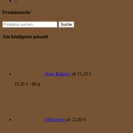
Produktsuche
Suche
Suche
nach:
Am häufigsten gekauft
Haar Balance
ab
11,20
€
11,20
€
/
80
g
Miniseifen
ab
22,80
€