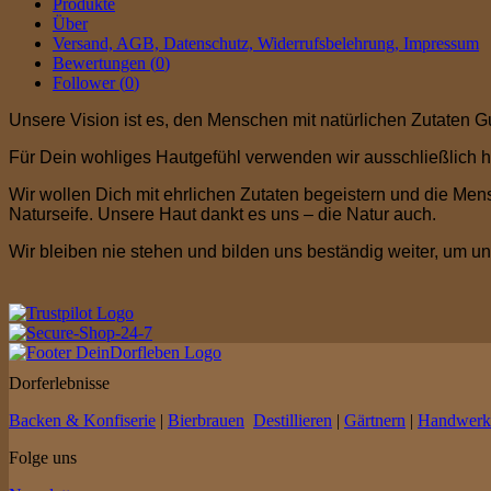
Produkte
Über
Versand, AGB, Datenschutz, Widerrufsbelehrung, Impressum
Bewertungen (
0
)
Follower (
0
)
Unsere Vision ist es, den Menschen mit natürlichen Zutaten G
Für Dein wohliges Hautgefühl verwenden wir ausschließlich ho
Wir wollen Dich mit ehrlichen Zutaten begeistern und die Mensc
Naturseife. Unsere Haut dankt es uns – die Natur auch.
Wir bleiben nie stehen und bilden uns beständig weiter, um u
Dorferlebnisse
Backen & Konfiserie
|
Bierbrauen
Destillieren
|
Gärtnern
|
Handwerk
Folge uns