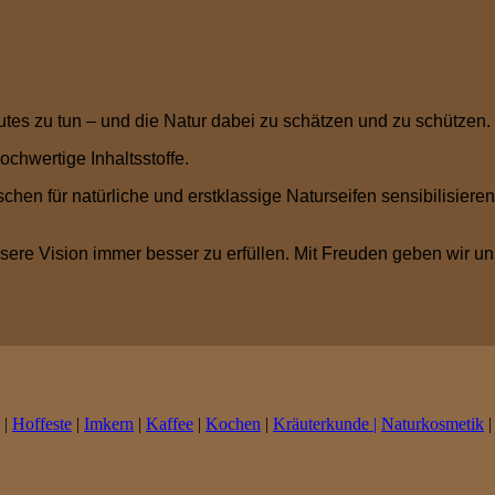
utes zu tun – und die Natur dabei zu schätzen und zu schützen.
chwertige Inhaltsstoffe.
hen für natürliche und erstklassige Naturseifen sensibilisieren
nsere Vision immer besser zu erfüllen. Mit Freuden geben wir un
|
Hoffeste
|
Imkern
|
Kaffee
|
Kochen
|
Kräuterkunde |
Naturkosmetik