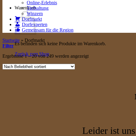
Online-Erlebnis
Warenkorb
Tierhaltung
Winzern
Dorfmarkt
Dorfexperten
Gemeinsam für die Region
Startseite
»
Dorfmarkt
Es befinden sich keine Produkte im Warenkorb.
Filter
Zurück zum Shop
Nach
Ergebnisse 1 – 20 von 249 werden angezeigt
Beliebtheit
sortiert
Leider ist uns