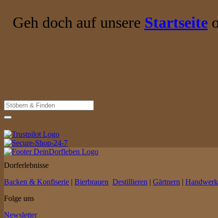
Geh doch auf unsere
Startseite
o
Suche
nach:
Dorferlebnisse
Backen & Konfiserie
|
Bierbrauen
Destillieren
|
Gärtnern
|
Handwerk
Folge uns
Newsletter