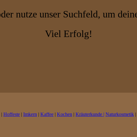
der nutze unser Suchfeld, um dein
Viel Erfolg!
|
Hoffeste
|
Imkern
|
Kaffee
|
Kochen
|
Kräuterkunde |
Naturkosmetik