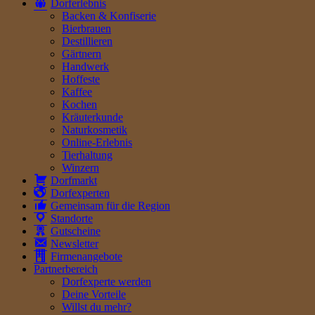
Dorferlebnis
Backen & Konfiserie
Bierbrauen
Destillieren
Gärtnern
Handwerk
Hoffeste
Kaffee
Kochen
Kräuterkunde
Naturkosmetik
Online-Erlebnis
Tierhaltung
Winzern
Dorfmarkt
Dorfexperten
Gemeinsam für die Region
Standorte
Gutscheine
Newsletter
Firmenangebote
Partnerbereich
Dorfexperte werden
Deine Vorteile
Willst du mehr?