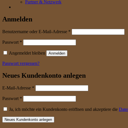
Partner & Netzwerk
Anmelden
erforderlich
Benutzername oder E-Mail-Adresse
*
erforderlich
Passwort
*
Angemeldet bleiben
Anmelden
Passwort vergessen?
Neues Kundenkonto anlegen
erforderlich
E-Mail-Adresse
*
erforderlich
Passwort
*
Ja, ich möchte ein Kundenkonto eröffnen und akzeptiere die
Date
Neues Kundenkonto anlegen