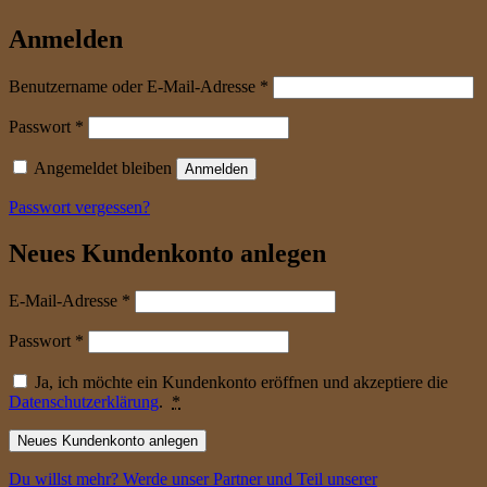
Anmelden
erforderlich
Benutzername oder E-Mail-Adresse
*
erforderlich
Passwort
*
Angemeldet bleiben
Anmelden
Passwort vergessen?
Neues Kundenkonto anlegen
erforderlich
E-Mail-Adresse
*
erforderlich
Passwort
*
Ja, ich möchte ein Kundenkonto eröffnen und akzeptiere die
Datenschutzerklärung
.
*
Neues Kundenkonto anlegen
Du willst mehr? Werde unser Partner und Teil unserer