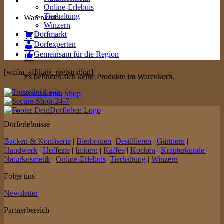
Online-Erlebnis
Tierhaltung
Warenkorb
Winzern
Dorfmarkt
Dorfexperten
Gemeinsam für die Region
[wcfm_affiliate_registration]
Es befinden sich keine Produkte im Warenkorb.
Zurück zum Shop
Dorferlebnisse
Backen & Konfiserie
|
Bierbrauen
Destillieren
|
Gärtnern
|
Handwerk
|
Hoffeste
|
Imkern
|
Kaffee
|
Kochen
|
Kräuterkunde |
Naturkosmetik
|
Online-Erlebnis
Tierhaltung
|
Winzern
Folge uns
Newsletter
Partnerbereich