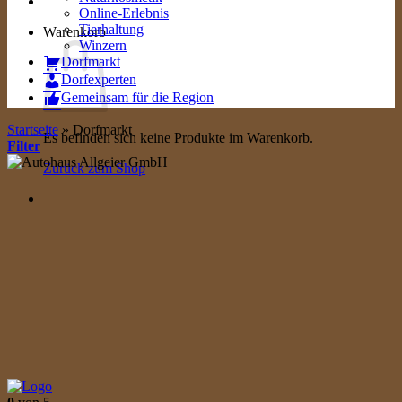
Online-Erlebnis
Tierhaltung
Warenkorb
Winzern
Dorfmarkt
Dorfexperten
Gemeinsam für die Region
Startseite
»
Dorfmarkt
Es befinden sich keine Produkte im Warenkorb.
Filter
Zurück zum Shop