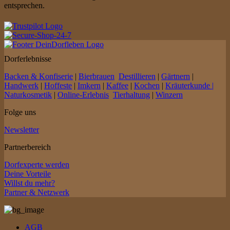
entsprechen.
Dorferlebnisse
Backen & Konfiserie
|
Bierbrauen
Destillieren
|
Gärtnern
|
Handwerk
|
Hoffeste
|
Imkern
|
Kaffee
|
Kochen
|
Kräuterkunde |
Naturkosmetik
|
Online-Erlebnis
Tierhaltung
|
Winzern
Folge uns
Newsletter
Partnerbereich
Dorfexperte werden
Deine Vorteile
Willst du mehr?
Partner & Netzwerk
AGB