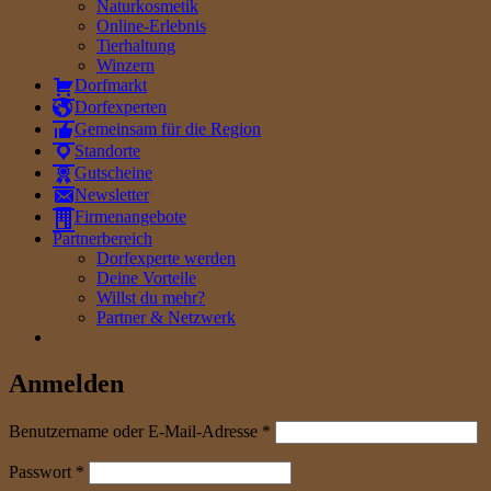
Naturkosmetik
Online-Erlebnis
Tierhaltung
Winzern
Dorfmarkt
Dorfexperten
Gemeinsam für die Region
Standorte
Gutscheine
Newsletter
Firmenangebote
Partnerbereich
Dorfexperte werden
Deine Vorteile
Willst du mehr?
Partner & Netzwerk
Anmelden
erforderlich
Benutzername oder E-Mail-Adresse
*
erforderlich
Passwort
*